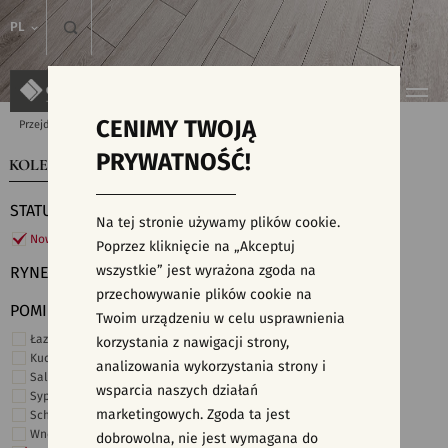
PL
CENIMY TWOJĄ
Przejdź do strony głównej
Kolekcje
PRYWATNOŚĆ!
KOLEKCJE
WYSZUKIWARKA PŁYTEK
STATUS
Na tej stronie używamy plików cookie.
Nowości
Poprzez kliknięcie na „Akceptuj
wszystkie” jest wyrażona zgoda na
RYNEK
przechowywanie plików cookie na
POMIESZCZENIE
Twoim urządzeniu w celu usprawnienia
Łazienka
korzystania z nawigacji strony,
Kuchnia
analizowania wykorzystania strony i
Salon i hol
wsparcia naszych działań
Sypialnia
marketingowych. Zgoda ta jest
Schody
Wnętrza komercyjne
dobrowolna, nie jest wymagana do