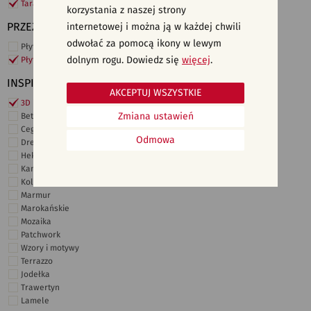
Taras i ogród
korzystania z naszej strony
PRZEZNACZENIE
internetowej i można ją w każdej chwili
odwołać za pomocą ikony w lewym
Płytki ścienne
dolnym rogu. Dowiedz się
więcej
.
Płytki podłogowe
INSPIRACJE
AKCEPTUJ WSZYSTKIE
3D i struktury
Zmiana ustawień
Beton
Cegiełki
Odmowa
Drewno
Heksagonalne
Kamień
Kolor
Marmur
Marokańskie
Mozaika
Patchwork
Wzory i motywy
Terrazzo
Jodełka
Trawertyn
Lamele