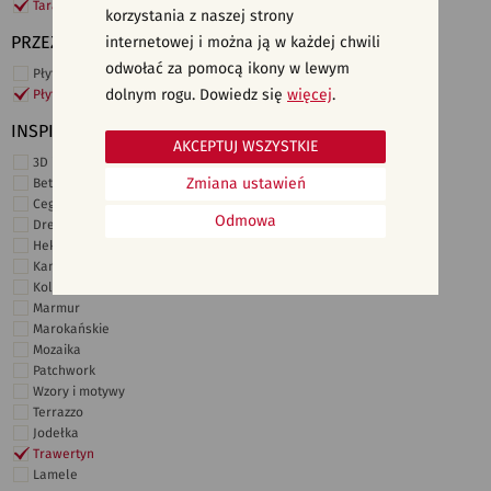
Taras i ogród
korzystania z naszej strony
PRZEZNACZENIE
internetowej i można ją w każdej chwili
odwołać za pomocą ikony w lewym
Płytki ścienne
dolnym rogu. Dowiedz się
więcej
.
Płytki podłogowe
INSPIRACJE
AKCEPTUJ WSZYSTKIE
3D i struktury
Zmiana ustawień
Beton
Cegiełki
Odmowa
Drewno
Heksagonalne
Kamień
Kolor
Marmur
Marokańskie
Mozaika
Patchwork
Wzory i motywy
Terrazzo
Jodełka
Trawertyn
Lamele