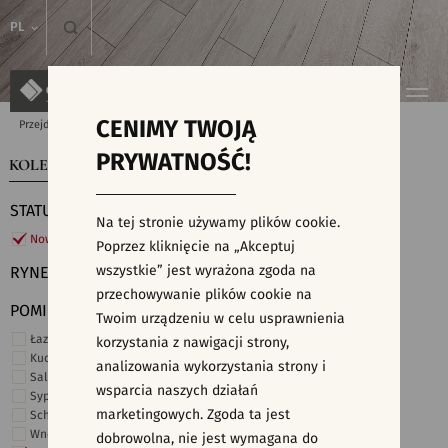
PL
CENIMY TWOJĄ
Przejdź do strony głównej
Kolekcje
PRYWATNOŚĆ!
KOLEKCJE
WYSZUKIWARKA PŁYTEK
STATUS
Na tej stronie używamy plików cookie.
Nowości
Poprzez kliknięcie na „Akceptuj
wszystkie” jest wyrażona zgoda na
RYNEK
przechowywanie plików cookie na
POMIESZCZENIE
Twoim urządzeniu w celu usprawnienia
Łazienka
korzystania z nawigacji strony,
Kuchnia
analizowania wykorzystania strony i
Salon i hol
wsparcia naszych działań
Sypialnia
marketingowych. Zgoda ta jest
Schody
Wnętrza komercyjne
dobrowolna, nie jest wymagana do