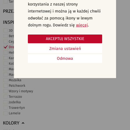
Taras i ogród
korzystania z naszej strony
PRZEZNACZENIE
internetowej i można ją w każdej chwili
odwołać za pomocą ikony w lewym
INSPIRACJE
dolnym rogu. Dowiedz się
więcej
.
3D i struktury
Beton
AKCEPTUJ WSZYSTKIE
Cegiełki
Drewno
Zmiana ustawień
Heksagonalne
Kamień
Odmowa
Kolor
Marmur
Marokańskie
Mozaika
Patchwork
Wzory i motywy
Terrazzo
Jodełka
Trawertyn
Lamele
KOLORY