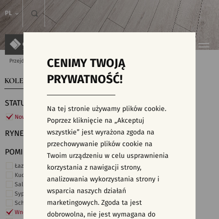
PL
CENIMY TWOJĄ
Przejdź do strony głównej
Kolekcje
PRYWATNOŚĆ!
KOLEKCJE
WYSZUKIWARKA PŁYTEK
STATUS
Na tej stronie używamy plików cookie.
Nowości
Poprzez kliknięcie na „Akceptuj
wszystkie” jest wyrażona zgoda na
RYNEK
przechowywanie plików cookie na
POMIESZCZENIE
Twoim urządzeniu w celu usprawnienia
Łazienka
korzystania z nawigacji strony,
Kuchnia
analizowania wykorzystania strony i
Salon i hol
wsparcia naszych działań
Sypialnia
marketingowych. Zgoda ta jest
Schody
Wnętrza komercyjne
dobrowolna, nie jest wymagana do