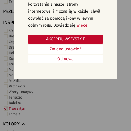
Taras i ogród
korzystania z naszej strony
PRZEZNACZENIE
internetowej i można ją w każdej chwili
odwołać za pomocą ikony w lewym
INSPIRACJE
dolnym rogu. Dowiedz się
więcej
.
3D i struktury
Beton
AKCEPTUJ WSZYSTKIE
Cegiełki
Drewno
Zmiana ustawień
Heksagonalne
Kamień
Odmowa
Kolor
Marmur
Marokańskie
Mozaika
Patchwork
Wzory i motywy
Terrazzo
Jodełka
Trawertyn
Lamele
KOLORY