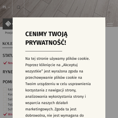
PL
CENIMY TWOJĄ
Przejdź do strony głównej
Kolekcje
PRYWATNOŚĆ!
KOLEKCJE
WYSZUKIWARKA PŁYTEK
STATUS
Na tej stronie używamy plików cookie.
Nowości
Poprzez kliknięcie na „Akceptuj
wszystkie” jest wyrażona zgoda na
RYNEK
przechowywanie plików cookie na
POMIESZCZENIE
Twoim urządzeniu w celu usprawnienia
Łazienka
korzystania z nawigacji strony,
Kuchnia
analizowania wykorzystania strony i
Salon i hol
wsparcia naszych działań
Sypialnia
marketingowych. Zgoda ta jest
Schody
Wnętrza komercyjne
dobrowolna, nie jest wymagana do