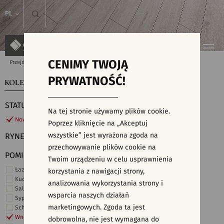
PL
CENIMY TWOJĄ
Przejdź do strony głównej
Kolekcje
PRYWATNOŚĆ!
KOLEKCJE
WYSZUKIWARKA PŁYTEK
STATUS
Na tej stronie używamy plików cookie.
Nowości
Poprzez kliknięcie na „Akceptuj
wszystkie” jest wyrażona zgoda na
RYNEK
przechowywanie plików cookie na
POMIESZCZENIE
Twoim urządzeniu w celu usprawnienia
Łazienka
korzystania z nawigacji strony,
Kuchnia
analizowania wykorzystania strony i
Salon i hol
wsparcia naszych działań
Sypialnia
marketingowych. Zgoda ta jest
Schody
Wnętrza komercyjne
dobrowolna, nie jest wymagana do