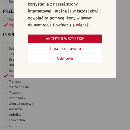
Taras i ogród
korzystania z naszej strony
PRZEZNACZENIE
internetowej i można ją w każdej chwili
odwołać za pomocą ikony w lewym
Płytki ścienne
dolnym rogu. Dowiedz się
więcej
.
Płytki podłogowe
INSPIRACJE
AKCEPTUJ WSZYSTKIE
3D i struktury
Zmiana ustawień
Beton
Cegiełki
Odmowa
Drewno
Heksagonalne
Kamień
Kolor
Marmur
Marokańskie
Mozaika
Patchwork
Wzory i motywy
Terrazzo
Jodełka
Trawertyn
Lamele