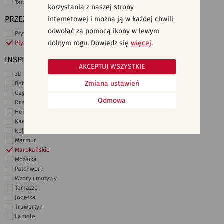
Taras i ogród
korzystania z naszej strony
PRZEZNACZENIE
internetowej i można ją w każdej chwili
odwołać za pomocą ikony w lewym
Płytki ścienne
dolnym rogu. Dowiedz się
więcej
.
Płytki podłogowe
INSPIRACJE
AKCEPTUJ WSZYSTKIE
3D i struktury
Zmiana ustawień
Beton
Cegiełki
Odmowa
Drewno
Heksagonalne
Kamień
Kolor
Marmur
Marokańskie
Mozaika
Patchwork
Wzory i motywy
Terrazzo
Jodełka
Trawertyn
Lamele