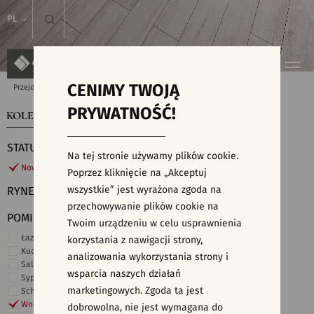
PL
CENIMY TWOJĄ
Przejdź do strony głównej
Kolekcje
PRYWATNOŚĆ!
KOLEKCJE
WYSZUKIWARKA PŁYTEK
STATUS
Na tej stronie używamy plików cookie.
Nowości
Poprzez kliknięcie na „Akceptuj
wszystkie” jest wyrażona zgoda na
RYNEK
przechowywanie plików cookie na
POMIESZCZENIE
Twoim urządzeniu w celu usprawnienia
Łazienka
korzystania z nawigacji strony,
Kuchnia
analizowania wykorzystania strony i
Salon i hol
wsparcia naszych działań
Sypialnia
marketingowych. Zgoda ta jest
Schody
Wnętrza komercyjne
dobrowolna, nie jest wymagana do