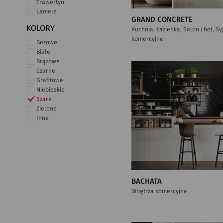
Trawertyn
Lamele
GRAND CONCRETE
KOLORY
Kuchnia, Łazienka, Salon i hol, S
komercyjne
Beżowe
Białe
Brązowe
Czarne
Grafitowe
Niebieskie
Szare
Zielone
Inne
BACHATA
Wnętrza komercyjne