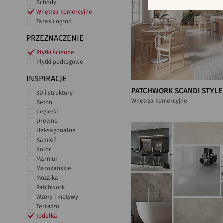
Schody
Wnętrza komercyjne
Taras i ogród
PRZEZNACZENIE
Płytki ścienne
Płytki podłogowe
INSPIRACJE
PATCHWORK SCANDI STYLE
3D i struktury
Wnętrza komercyjne
Beton
Cegiełki
Drewno
Heksagonalne
Kamień
Kolor
Marmur
Marokańskie
Mozaika
Patchwork
Wzory i motywy
Terrazzo
Jodełka