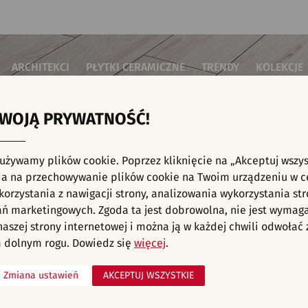
ARCHITEKCI
PŁYTKI CERAMICZNE
TRENDY
KOLEKCJE
TWOJĄ PRYWATNOŚĆ!
i do salonu
Płytki podłogowe
Płytki 3D/Struktury
Płytki mozai
Płytki betonowe
Płytki patch
i do sypialni
Płytki ścienne
 używamy plików cookie. Poprzez kliknięcie na „Akceptuj wszys
Płytki cegiełki
Płytki rekty
i kuchenne
NE, KAFELKI - NOWOŚCI, WNĘTRZA KOMERCYJ
a na przechowywanie plików cookie na Twoim urządzeniu w c
Płytki drewnopodobne
Płytki we wz
i łazienkowe
orzystania z nawigacji strony, analizowania wykorzystania str
Płytki heksagonalne
i na schody
Płytki jodełka
liśmy aranżacji spełniających wybrane filtry. Przejdź do pełnej
oferty p
ań marketingowych. Zgoda ta jest dobrowolna, nie jest wymag
Płytki kamienne
i na taras
 naszej strony internetowej i można ją w każdej chwili odwoła
Płytki kolorowe
za komercyjne
 dolnym rogu. Dowiedz się
więcej
.
Płytki marmurowe
Zmiana ustawień
AKCEPTUJ WSZYSTKIE