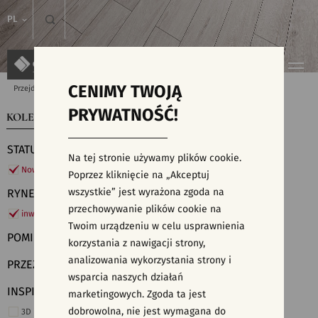
PL
CENIMY TWOJĄ
Przejdź do strony głównej
Kolekcje
PRYWATNOŚĆ!
KOLEKCJE
WYSZUKIWARKA PŁYTEK
STATUS
Na tej stronie używamy plików cookie.
Nowości
Poprzez kliknięcie na „Akceptuj
wszystkie” jest wyrażona zgoda na
RYNEK
przechowywanie plików cookie na
inwestycje
Twoim urządzeniu w celu usprawnienia
POMIESZCZENIE
korzystania z nawigacji strony,
analizowania wykorzystania strony i
PRZEZNACZENIE
wsparcia naszych działań
INSPIRACJE
marketingowych. Zgoda ta jest
dobrowolna, nie jest wymagana do
3D i struktury