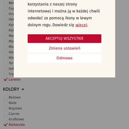
Beton
korzystania z naszej strony
Cegiełki
internetowej i można ją w każdej chwili
Drewno
odwołać za pomocą ikony w lewym
Heksagonalne
dolnym rogu. Dowiedz się
więcej
.
Kamień
Kolor
Marmur
AKCEPTUJ WSZYSTKIE
Marokańskie
Mozaika
Zmiana ustawień
Patchwork
Wzory i motywy
Odmowa
Terrazzo
Jodełka
Trawertyn
Lamele
KOLORY
Beżowe
Białe
Brązowe
Czarne
Grafitowe
Niebieskie