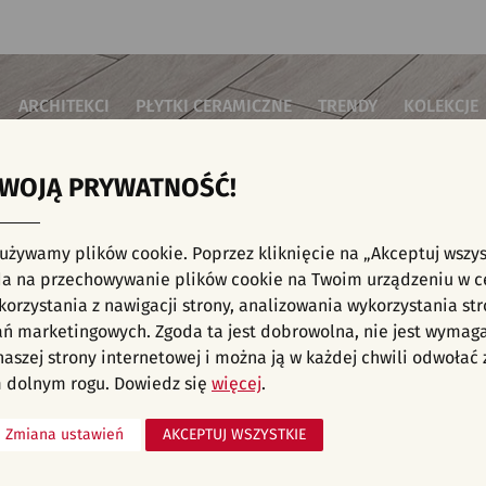
ARCHITEKCI
PŁYTKI CERAMICZNE
TRENDY
KOLEKCJE
TWOJĄ PRYWATNOŚĆ!
i do salonu
Płytki podłogowe
Płytki 3D/Struktury
Płytki mozai
Płytki betonowe
Płytki patch
i do sypialni
Płytki ścienne
 używamy plików cookie. Poprzez kliknięcie na „Akceptuj wszys
Płytki cegiełki
Płytki rekty
i kuchenne
NE, KAFELKI - NOWOŚCI, INWESTYCJE, KUCH
a na przechowywanie plików cookie na Twoim urządzeniu w c
Płytki drewnopodobne
Płytki we wz
i łazienkowe
orzystania z nawigacji strony, analizowania wykorzystania str
Płytki heksagonalne
i na schody
Płytki jodełka
liśmy aranżacji spełniających wybrane filtry. Przejdź do pełnej
oferty p
ań marketingowych. Zgoda ta jest dobrowolna, nie jest wymag
Płytki kamienne
i na taras
 naszej strony internetowej i można ją w każdej chwili odwoła
Płytki kolorowe
za komercyjne
 dolnym rogu. Dowiedz się
więcej
.
Płytki marmurowe
Zmiana ustawień
AKCEPTUJ WSZYSTKIE