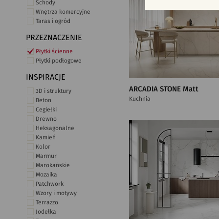
Schody
Wnętrza komercyjne
Taras i ogród
PRZEZNACZENIE
Płytki ścienne
Płytki podłogowe
INSPIRACJE
ARCADIA STONE Matt
3D i struktury
Kuchnia
Beton
Cegiełki
Drewno
Heksagonalne
Kamień
Kolor
Marmur
Marokańskie
Mozaika
Patchwork
Wzory i motywy
Terrazzo
Jodełka