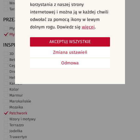
Wnętrza komercyjne
korzystania z naszej strony
Taras i ogród
internetowej i można ją w każdej chwili
PRZEZNACZENIE
odwołać za pomocą ikony w lewym
dolnym rogu. Dowiedz się
więcej
.
Płytki ścienne
Płytki podłogowe
AKCEPTUJ WSZYSTKIE
INSPIRACJE
Zmiana ustawień
3D i struktury
Beton
Odmowa
Cegiełki
Drewno
Heksagonalne
Kamień
Kolor
Marmur
Marokańskie
Mozaika
Patchwork
Wzory i motywy
Terrazzo
Jodełka
Trawertyn