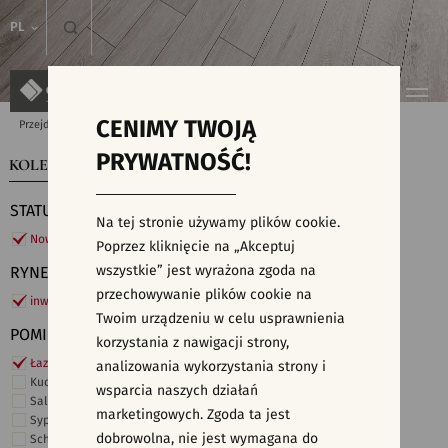
PL
CENIMY TWOJĄ
Przejdź do strony głównej
Kolekcje
PRYWATNOŚĆ!
KOLEKCJE
WYSZUKIWARKA PŁYTEK
STATUS
Na tej stronie używamy plików cookie.
Nowości
Poprzez kliknięcie na „Akceptuj
wszystkie” jest wyrażona zgoda na
RYNEK
przechowywanie plików cookie na
inwestycje
Twoim urządzeniu w celu usprawnienia
POMIESZCZENIE
korzystania z nawigacji strony,
Łazienka
analizowania wykorzystania strony i
Kuchnia
wsparcia naszych działań
Salon i hol
marketingowych. Zgoda ta jest
Sypialnia
dobrowolna, nie jest wymagana do
Schody