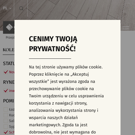
PL
CENIMY TWOJĄ
Przejdź do strony głównej
Kolekcje
PRYWATNOŚĆ!
KOLEKCJE
WYSZUKIWARKA PŁYTEK
STATUS
Na tej stronie używamy plików cookie.
Nowości
Poprzez kliknięcie na „Akceptuj
wszystkie” jest wyrażona zgoda na
RYNEK
przechowywanie plików cookie na
inwestycje
Twoim urządzeniu w celu usprawnienia
POMIESZCZENIE
korzystania z nawigacji strony,
Łazienka
analizowania wykorzystania strony i
Kuchnia
wsparcia naszych działań
Salon i hol
marketingowych. Zgoda ta jest
Sypialnia
dobrowolna, nie jest wymagana do
Schody