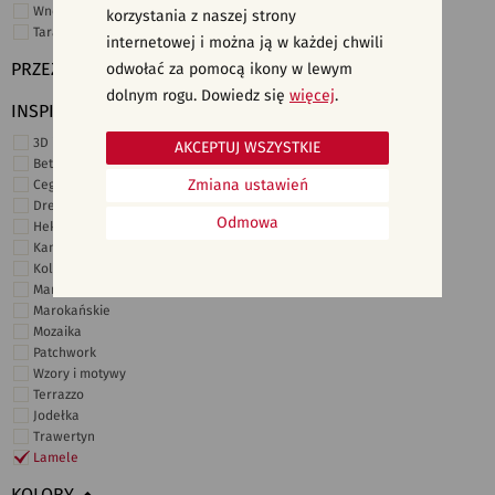
Wnętrza komercyjne
korzystania z naszej strony
Taras i ogród
internetowej i można ją w każdej chwili
PRZEZNACZENIE
odwołać za pomocą ikony w lewym
dolnym rogu. Dowiedz się
więcej
.
INSPIRACJE
3D i struktury
AKCEPTUJ WSZYSTKIE
Beton
Zmiana ustawień
Cegiełki
Drewno
Odmowa
Heksagonalne
Kamień
Kolor
Marmur
Marokańskie
Mozaika
Patchwork
Wzory i motywy
Terrazzo
Jodełka
Trawertyn
Lamele