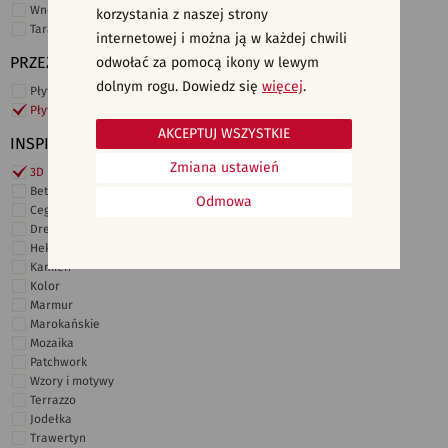
Wnętrza komercyjne
korzystania z naszej strony
Taras i ogród
internetowej i można ją w każdej chwili
PRZEZNACZENIE
odwołać za pomocą ikony w lewym
dolnym rogu. Dowiedz się
więcej
.
Płytki ścienne
Płytki podłogowe
AKCEPTUJ WSZYSTKIE
INSPIRACJE
Zmiana ustawień
3D i struktury
Beton
Odmowa
Cegiełki
Drewno
Heksagonalne
Kamień
Kolor
Marmur
Marokańskie
Mozaika
Patchwork
Wzory i motywy
Terrazzo
Jodełka
Trawertyn