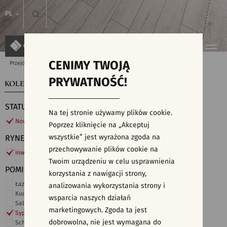
PL
CENIMY TWOJĄ
Przejdź do strony głównej
Kolekcje
PRYWATNOŚĆ!
KOLEKCJE
WYSZUKIWARKA PŁYTEK
STATUS
Na tej stronie używamy plików cookie.
Nowości
Poprzez kliknięcie na „Akceptuj
wszystkie” jest wyrażona zgoda na
RYNEK
przechowywanie plików cookie na
inwestycje
Twoim urządzeniu w celu usprawnienia
POMIESZCZENIE
korzystania z nawigacji strony,
Łazienka
analizowania wykorzystania strony i
Kuchnia
wsparcia naszych działań
Salon i hol
marketingowych. Zgoda ta jest
Sypialnia
dobrowolna, nie jest wymagana do
Schody