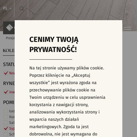
PL
CENIMY TWOJĄ
Przejdź do strony głównej
Kolekcje
PRYWATNOŚĆ!
KOLEKCJE
WYSZUKIWARKA PŁYTEK
STATUS
Na tej stronie używamy plików cookie.
Nowości
Poprzez kliknięcie na „Akceptuj
wszystkie” jest wyrażona zgoda na
RYNEK
przechowywanie plików cookie na
inwestycje
Twoim urządzeniu w celu usprawnienia
POMIESZCZENIE
korzystania z nawigacji strony,
Łazienka
analizowania wykorzystania strony i
Kuchnia
wsparcia naszych działań
Salon i hol
marketingowych. Zgoda ta jest
Sypialnia
dobrowolna, nie jest wymagana do
Schody