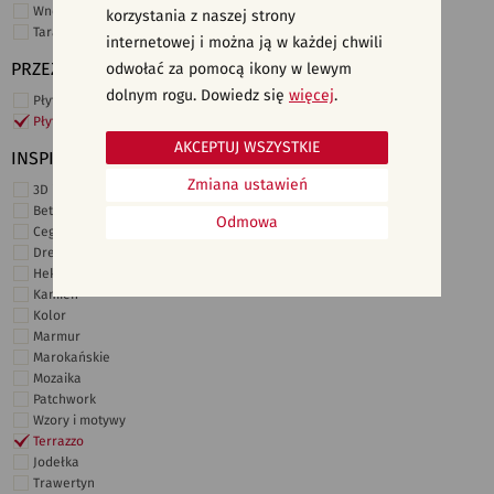
Wnętrza komercyjne
korzystania z naszej strony
Taras i ogród
internetowej i można ją w każdej chwili
PRZEZNACZENIE
odwołać za pomocą ikony w lewym
dolnym rogu. Dowiedz się
więcej
.
Płytki ścienne
Płytki podłogowe
AKCEPTUJ WSZYSTKIE
INSPIRACJE
Zmiana ustawień
3D i struktury
Beton
Odmowa
Cegiełki
Drewno
Heksagonalne
Kamień
Kolor
Marmur
Marokańskie
Mozaika
Patchwork
Wzory i motywy
Terrazzo
Jodełka
Trawertyn