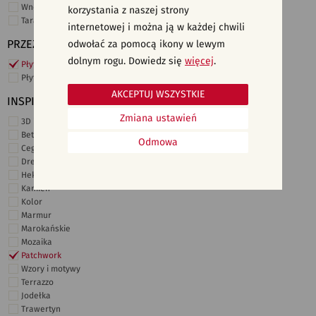
Wnętrza komercyjne
korzystania z naszej strony
Taras i ogród
internetowej i można ją w każdej chwili
PRZEZNACZENIE
odwołać za pomocą ikony w lewym
dolnym rogu. Dowiedz się
więcej
.
Płytki ścienne
Płytki podłogowe
AKCEPTUJ WSZYSTKIE
INSPIRACJE
Zmiana ustawień
3D i struktury
Beton
Odmowa
Cegiełki
Drewno
Heksagonalne
Kamień
Kolor
Marmur
Marokańskie
Mozaika
Patchwork
Wzory i motywy
Terrazzo
Jodełka
Trawertyn