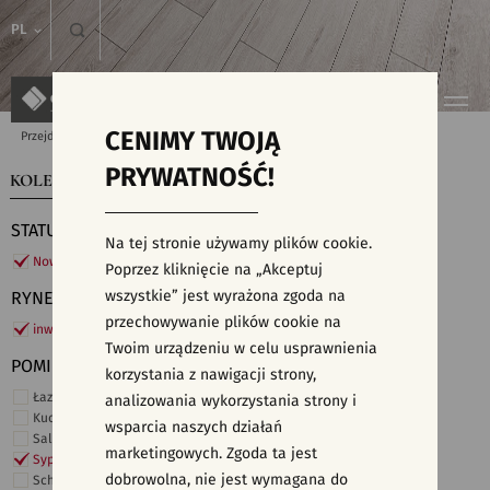
PL
CENIMY TWOJĄ
Przejdź do strony głównej
Kolekcje
PRYWATNOŚĆ!
KOLEKCJE
WYSZUKIWARKA PŁYTEK
STATUS
Na tej stronie używamy plików cookie.
Nowości
Poprzez kliknięcie na „Akceptuj
wszystkie” jest wyrażona zgoda na
RYNEK
przechowywanie plików cookie na
inwestycje
Twoim urządzeniu w celu usprawnienia
POMIESZCZENIE
korzystania z nawigacji strony,
Łazienka
analizowania wykorzystania strony i
Kuchnia
wsparcia naszych działań
Salon i hol
marketingowych. Zgoda ta jest
Sypialnia
dobrowolna, nie jest wymagana do
Schody