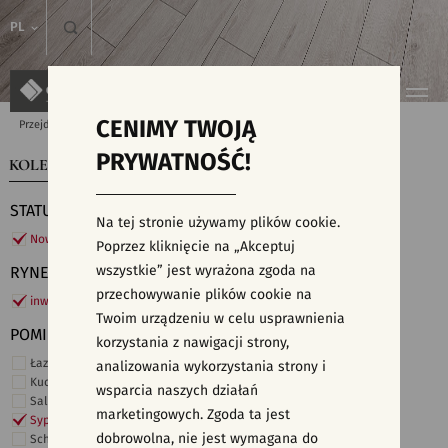
PL
CENIMY TWOJĄ
Przejdź do strony głównej
Kolekcje
PRYWATNOŚĆ!
KOLEKCJE
WYSZUKIWARKA PŁYTEK
STATUS
Na tej stronie używamy plików cookie.
Nowości
Poprzez kliknięcie na „Akceptuj
wszystkie” jest wyrażona zgoda na
RYNEK
przechowywanie plików cookie na
inwestycje
Twoim urządzeniu w celu usprawnienia
POMIESZCZENIE
korzystania z nawigacji strony,
Łazienka
analizowania wykorzystania strony i
Kuchnia
wsparcia naszych działań
Salon i hol
marketingowych. Zgoda ta jest
Sypialnia
dobrowolna, nie jest wymagana do
Schody