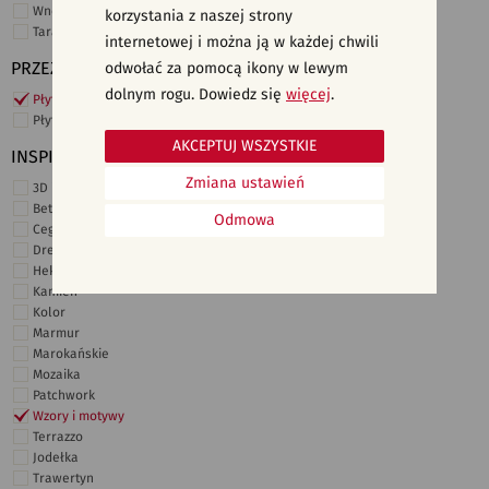
Wnętrza komercyjne
korzystania z naszej strony
Taras i ogród
internetowej i można ją w każdej chwili
PRZEZNACZENIE
odwołać za pomocą ikony w lewym
dolnym rogu. Dowiedz się
więcej
.
Płytki ścienne
Płytki podłogowe
AKCEPTUJ WSZYSTKIE
INSPIRACJE
Zmiana ustawień
3D i struktury
Beton
Odmowa
Cegiełki
Drewno
Heksagonalne
Kamień
Kolor
Marmur
Marokańskie
Mozaika
Patchwork
Wzory i motywy
Terrazzo
Jodełka
Trawertyn