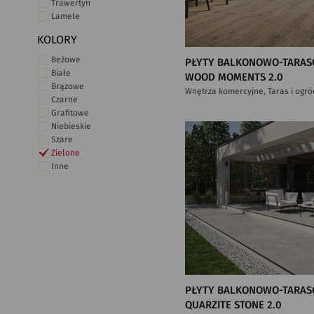
Trawertyn
Lamele
KOLORY
Beżowe
PŁYTY BALKONOWO-TARAS
Białe
WOOD MOMENTS 2.0
Brązowe
Wnętrza komercyjne, Taras i ogró
Czarne
Grafitowe
Niebieskie
Szare
Zielone
Inne
PŁYTY BALKONOWO-TARAS
QUARZITE STONE 2.0