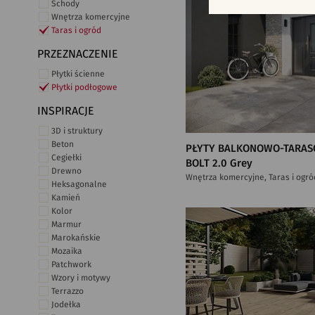
Schody
Wnętrza komercyjne
Taras i ogród
PRZEZNACZENIE
Płytki ścienne
Płytki podłogowe
INSPIRACJE
3D i struktury
Beton
PŁYTY BALKONOWO-TARAS
Cegiełki
BOLT 2.0 Grey
Drewno
Wnętrza komercyjne, Taras i ogró
Heksagonalne
Kamień
Kolor
Marmur
Marokańskie
Mozaika
Patchwork
Wzory i motywy
Terrazzo
Jodełka