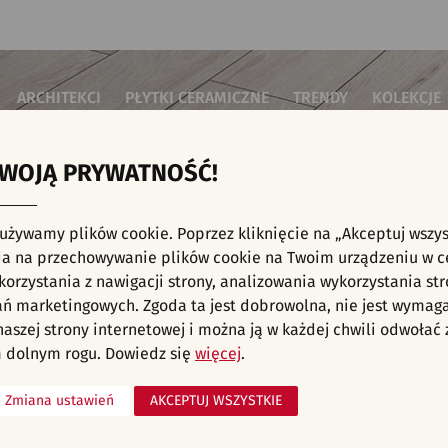
ARCHITEKCI
PŁYTKI CERAMICZNE
TRENDY
KOLEKCJE
TWOJĄ PRYWATNOŚĆ!
i do salonu
Płytki podłogowe
Płytki 3D/Struktury
Płytki mozai
Płytki betonowe
Płytki patch
i do sypialni
Płytki ścienne
 używamy plików cookie. Poprzez kliknięcie na „Akceptuj wszys
Płytki cegiełki
Płytki rekty
i kuchenne
NE, KAFELKI - NOWOŚCI, INWESTYCJE, TARA
a na przechowywanie plików cookie na Twoim urządzeniu w c
Płytki drewnopodobne
Płytki we wz
i łazienkowe
orzystania z nawigacji strony, analizowania wykorzystania str
Płytki heksagonalne
i na schody
Płytki jodełka
ań marketingowych. Zgoda ta jest dobrowolna, nie jest wymag
Płytki kamienne
i na taras
 naszej strony internetowej i można ją w każdej chwili odwoła
liśmy aranżacji spełniających wybrane filtry. Przejdź do pełnej
oferty p
Płytki kolorowe
za komercyjne
 dolnym rogu. Dowiedz się
więcej
.
Płytki marmurowe
Zmiana ustawień
AKCEPTUJ WSZYSTKIE