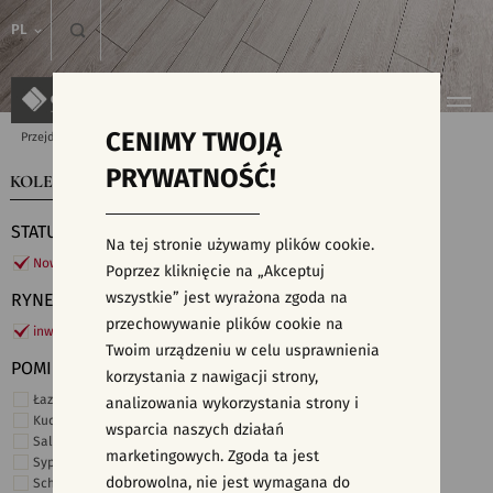
PL
CENIMY TWOJĄ
Przejdź do strony głównej
Kolekcje
PRYWATNOŚĆ!
KOLEKCJE
WYSZUKIWARKA PŁYTEK
STATUS
Na tej stronie używamy plików cookie.
Nowości
Poprzez kliknięcie na „Akceptuj
wszystkie” jest wyrażona zgoda na
RYNEK
przechowywanie plików cookie na
inwestycje
Twoim urządzeniu w celu usprawnienia
POMIESZCZENIE
korzystania z nawigacji strony,
Łazienka
analizowania wykorzystania strony i
Kuchnia
wsparcia naszych działań
Salon i hol
marketingowych. Zgoda ta jest
Sypialnia
dobrowolna, nie jest wymagana do
Schody