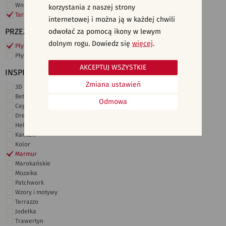
Wnętrza komercyjne
korzystania z naszej strony
Taras i ogród
internetowej i można ją w każdej chwili
PRZEZNACZENIE
odwołać za pomocą ikony w lewym
dolnym rogu. Dowiedz się
więcej
.
Płytki ścienne
Płytki podłogowe
AKCEPTUJ WSZYSTKIE
INSPIRACJE
Zmiana ustawień
3D i struktury
Beton
Odmowa
Cegiełki
Drewno
Heksagonalne
Kamień
Kolor
Marmur
Marokańskie
Mozaika
Patchwork
Wzory i motywy
Terrazzo
Jodełka
Trawertyn