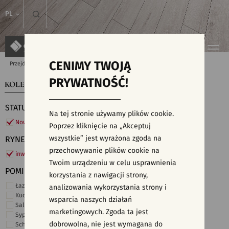
PL
CENIMY TWOJĄ
Przejdź do strony głównej
Kolekcje
PRYWATNOŚĆ!
KOLEKCJE
WYSZUKIWARKA PŁYTEK
STATUS
Na tej stronie używamy plików cookie.
Nowości
Poprzez kliknięcie na „Akceptuj
wszystkie” jest wyrażona zgoda na
RYNEK
przechowywanie plików cookie na
inwestycje
Twoim urządzeniu w celu usprawnienia
POMIESZCZENIE
korzystania z nawigacji strony,
Łazienka
analizowania wykorzystania strony i
Kuchnia
wsparcia naszych działań
Salon i hol
marketingowych. Zgoda ta jest
Sypialnia
dobrowolna, nie jest wymagana do
Schody