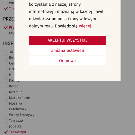
Wnętrza komercyjne
korzystania z naszej strony
Taras i ogród
internetowej i można ją w każdej chwili
PRZEZNACZENIE
odwołać za pomocą ikony w lewym
dolnym rogu. Dowiedz się
więcej
.
Płytki ścienne
Płytki podłogowe
AKCEPTUJ WSZYSTKIE
INSPIRACJE
Zmiana ustawień
3D i struktury
Beton
Odmowa
Cegiełki
Drewno
Heksagonalne
Kamień
Kolor
Marmur
Marokańskie
Mozaika
Patchwork
Wzory i motywy
Terrazzo
Jodełka
Trawertyn