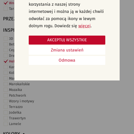
Wnętrza komercyjne
korzystania z naszej strony
Taras i ogród
internetowej i można ją w każdej chwili
PRZEZNACZENIE
odwołać za pomocą ikony w lewym
dolnym rogu. Dowiedz się
więcej
.
INSPIRACJE
3D i struktury
AKCEPTUJ WSZYSTKIE
Beton
Zmiana ustawień
Cegiełki
Drewno
Odmowa
Heksagonalne
Kamień
Kolor
Marmur
Marokańskie
Mozaika
Patchwork
Wzory i motywy
Terrazzo
Jodełka
Trawertyn
Lamele