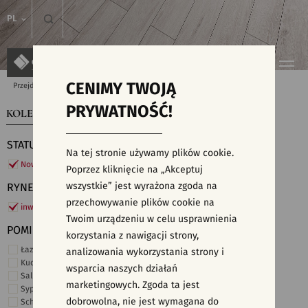
PL
CENIMY TWOJĄ
Przejdź do strony głównej
Kolekcje
PRYWATNOŚĆ!
KOLEKCJE
WYSZUKIWARKA PŁYTEK
STATUS
Na tej stronie używamy plików cookie.
Nowości
Poprzez kliknięcie na „Akceptuj
wszystkie” jest wyrażona zgoda na
RYNEK
przechowywanie plików cookie na
inwestycje
Twoim urządzeniu w celu usprawnienia
POMIESZCZENIE
korzystania z nawigacji strony,
Łazienka
analizowania wykorzystania strony i
Kuchnia
wsparcia naszych działań
Salon i hol
marketingowych. Zgoda ta jest
Sypialnia
dobrowolna, nie jest wymagana do
Schody