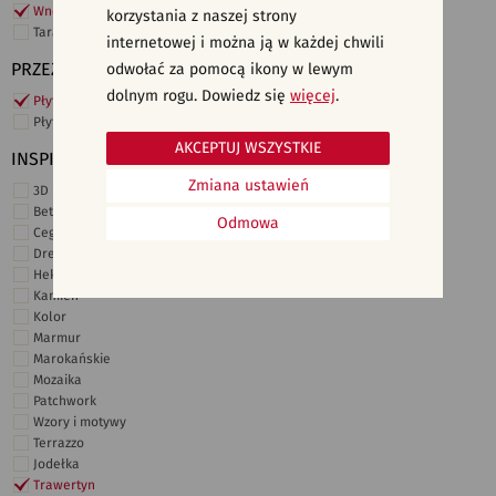
Wnętrza komercyjne
korzystania z naszej strony
Taras i ogród
internetowej i można ją w każdej chwili
PRZEZNACZENIE
odwołać za pomocą ikony w lewym
dolnym rogu. Dowiedz się
więcej
.
Płytki ścienne
Płytki podłogowe
AKCEPTUJ WSZYSTKIE
INSPIRACJE
Zmiana ustawień
3D i struktury
Beton
Odmowa
Cegiełki
Drewno
Heksagonalne
Kamień
Kolor
Marmur
Marokańskie
Mozaika
Patchwork
Wzory i motywy
Terrazzo
Jodełka
Trawertyn