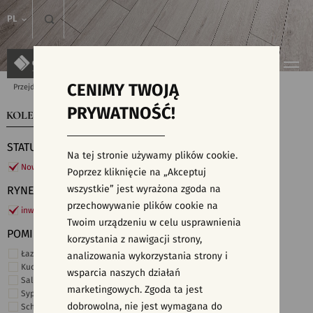
PL
CENIMY TWOJĄ
Przejdź do strony głównej
Kolekcje
PRYWATNOŚĆ!
KOLEKCJE
WYSZUKIWARKA PŁYTEK
STATUS
Na tej stronie używamy plików cookie.
Nowości
Poprzez kliknięcie na „Akceptuj
wszystkie” jest wyrażona zgoda na
RYNEK
przechowywanie plików cookie na
inwestycje
Twoim urządzeniu w celu usprawnienia
POMIESZCZENIE
korzystania z nawigacji strony,
Łazienka
analizowania wykorzystania strony i
Kuchnia
wsparcia naszych działań
Salon i hol
marketingowych. Zgoda ta jest
Sypialnia
dobrowolna, nie jest wymagana do
Schody