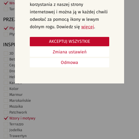
Wnętrza komercyjne
korzystania z naszej strony
Taras i ogród
internetowej i można ją w każdej chwili
PRZEZNACZENIE
odwołać za pomocą ikony w lewym
dolnym rogu. Dowiedz się
więcej
.
Płytki ścienne
Płytki podłogowe
AKCEPTUJ WSZYSTKIE
INSPIRACJE
Zmiana ustawień
3D i struktury
Beton
Odmowa
Cegiełki
Drewno
Heksagonalne
Kamień
Kolor
Marmur
Marokańskie
Mozaika
Patchwork
Wzory i motywy
Terrazzo
Jodełka
Trawertyn