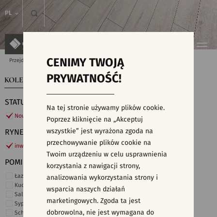
PL
CENIMY TWOJĄ
Przejdź do strony głównej
Kolekcje
PRYWATNOŚĆ!
KOLEKCJE
WYSZUKIWARKA PŁYTEK
STATUS
Na tej stronie używamy plików cookie.
Nowości
Poprzez kliknięcie na „Akceptuj
wszystkie” jest wyrażona zgoda na
RYNEK
przechowywanie plików cookie na
inwestycje
Twoim urządzeniu w celu usprawnienia
POMIESZCZENIE
korzystania z nawigacji strony,
Łazienka
analizowania wykorzystania strony i
Kuchnia
wsparcia naszych działań
Salon i hol
marketingowych. Zgoda ta jest
Sypialnia
dobrowolna, nie jest wymagana do
Schody