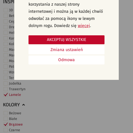
INSPIRACJE
korzystania z naszej strony
3D i struktury
internetowej i można ją w każdej chwili
Beton
odwołać za pomocą ikony w lewym
Cegiełki
dolnym rogu. Dowiedz się
więcej
.
Drewno
Heksagonalne
Kamień
AKCEPTUJ WSZYSTKIE
Kolor
Zmiana ustawień
Marmur
Marokańskie
Odmowa
Mozaika
Patchwork
Wzory i motywy
Terrazzo
Jodełka
Trawertyn
Lamele
KOLORY
Beżowe
Białe
Brązowe
Czarne