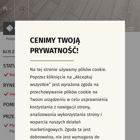
PL
CENIMY TWOJĄ
Przejdź do strony głównej
Kolekcje
PRYWATNOŚĆ!
KOLEKCJE
WYSZUKIWARKA PŁYTEK
STATUS
Na tej stronie używamy plików cookie.
Nowości
Poprzez kliknięcie na „Akceptuj
wszystkie” jest wyrażona zgoda na
RYNEK
przechowywanie plików cookie na
inwestycje
Twoim urządzeniu w celu usprawnienia
POMIESZCZENIE
korzystania z nawigacji strony,
analizowania wykorzystania strony i
PRZEZNACZENIE
wsparcia naszych działań
Płytki ścienne
marketingowych. Zgoda ta jest
Płytki podłogowe
dobrowolna, nie jest wymagana do