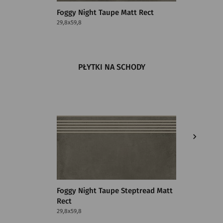
Foggy Night Taupe Matt Rect
Foggy N
29,8x59,8
59,8x119,8
PŁYTKI NA SCHODY
Foggy Night Taupe Steptread Matt
FOGGY 
Rect
MATT R
29,8x59,8
29,8x59,8