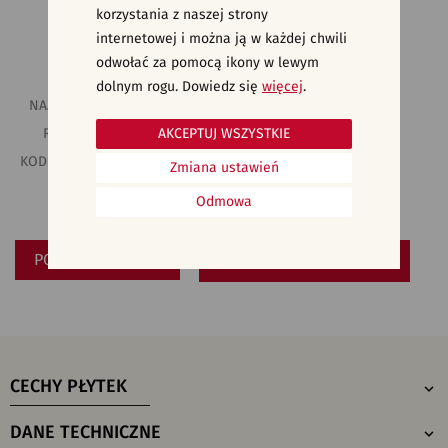
korzystania z naszej strony
internetowej i można ją w każdej chwili
odwołać za pomocą ikony w lewym
WYMIAR:
29,8 x 29,8
dolnym rogu. Dowiedz się
więcej
.
NAZWA KOLEKCJI:
FOGGY NIGHT
AKCEPTUJ WSZYSTKIE
RODZAJ PŁYTKI:
MOZAIKA
KOD KATALOGOWY:
ND1290-004
Zmiana ustawień
EAN:
5901771061786
Odmowa
INDEKS:
TDZZ1261366267
POBIERZ/DRUKUJ
SPRAWDŹ GDZIE KUPIĆ
CECHY PŁYTEK
DANE TECHNICZNE