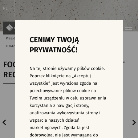
PL
CENIMY TWOJĄ
Przejdź do strony głównej
Produkty
FOGGY NIGHT GREY MOSAIC MATT RECT 29,8X29,8
PRYWATNOŚĆ!
FOGGY NIGHT GREY MOSAIC MATT
Na tej stronie używamy plików cookie.
RECT 29,8X29,8
Poprzez kliknięcie na „Akceptuj
wszystkie” jest wyrażona zgoda na
przechowywanie plików cookie na
Twoim urządzeniu w celu usprawnienia
korzystania z nawigacji strony,
analizowania wykorzystania strony i
wsparcia naszych działań
marketingowych. Zgoda ta jest
dobrowolna, nie jest wymagana do