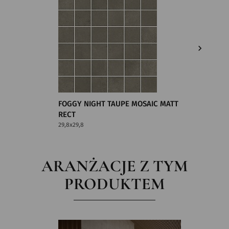
FOGGY NIGHT TAUPE MOSAIC MATT
FOGGY 
RECT
RECT 29
29,8x29,8
29,8x29,8
ARANŻACJE Z TYM
PRODUKTEM