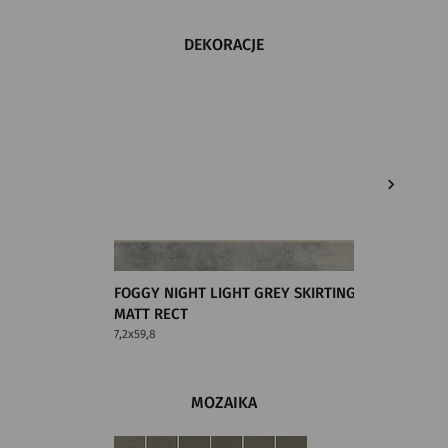
DEKORACJE
FOGGY NIGHT LIGHT GREY SKIRTING
Foggy N
MATT RECT
Rect
7,2x59,8
7,2x59,8
MOZAIKA