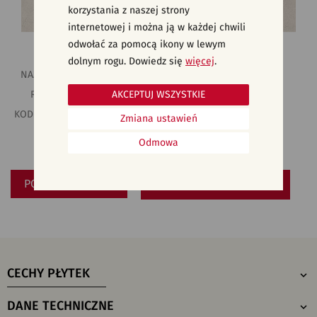
korzystania z naszej strony
internetowej i można ją w każdej chwili
odwołać za pomocą ikony w lewym
WYMIAR:
29,8 x 59,8
dolnym rogu. Dowiedz się
więcej
.
NAZWA KOLEKCJI:
SMOOTH ROCKSTONE
AKCEPTUJ WSZYSTKIE
RODZAJ PŁYTKI:
PŁYTKI NA SCHODY
KOD KATALOGOWY:
ND1518-057
Zmiana ustawień
EAN:
5901771196075
Odmowa
INDEKS:
TDZZ1266500001
POBIERZ/DRUKUJ
SPRAWDŹ GDZIE KUPIĆ
CECHY PŁYTEK
DANE TECHNICZNE