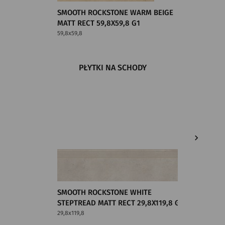
SMOOTH ROCKSTONE WARM BEIGE
SMOOTH
MATT RECT 59,8X59,8 G1
59,8X59
59,8x59,8
59,8x59,8
PŁYTKI NA SCHODY
SMOOTH ROCKSTONE WHITE
SMOOTH
STEPTREAD MATT RECT 29,8X119,8 G1
STEPTRE
29,8x119,8
29,8x59,8