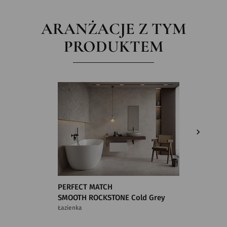
ARANŻACJE Z TYM
PRODUKTEM
PERFECT MATCH
PERFEC
SMOOTH ROCKSTONE Cold Grey
SMOOTH
Łazienka
Łazienka