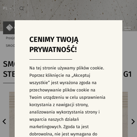
PL
CENIMY TWOJĄ
Przejdź do strony głównej
Produkty
SMOOTH ROCKSTONE WHITE STEPTREAD MATT RECT 29,8X59,8 G1
PRYWATNOŚĆ!
SMOOTH ROCKSTONE WHITE
Na tej stronie używamy plików cookie.
STEPTREAD MATT RECT 29,8X59,8 G1
Poprzez kliknięcie na „Akceptuj
wszystkie” jest wyrażona zgoda na
przechowywanie plików cookie na
Twoim urządzeniu w celu usprawnienia
korzystania z nawigacji strony,
analizowania wykorzystania strony i
wsparcia naszych działań
marketingowych. Zgoda ta jest
dobrowolna, nie jest wymagana do