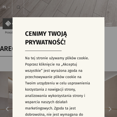
PL
CENIMY TWOJĄ
Przejdź do strony głównej
Kolekcje
AREGO TOUCH
PRYWATNOŚĆ!
AREGO TOUCH
Na tej stronie używamy plików cookie.
Poprzez kliknięcie na „Akceptuj
wszystkie” jest wyrażona zgoda na
przechowywanie plików cookie na
Twoim urządzeniu w celu usprawnienia
korzystania z nawigacji strony,
analizowania wykorzystania strony i
wsparcia naszych działań
marketingowych. Zgoda ta jest
dobrowolna, nie jest wymagana do