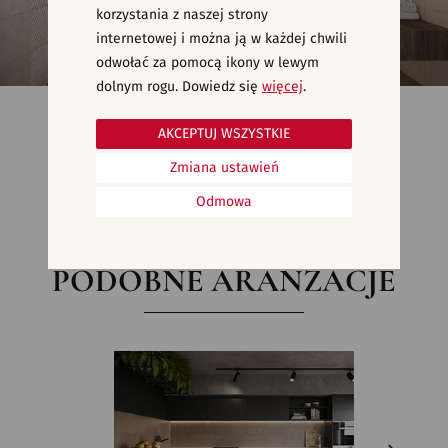
korzystania z naszej strony
internetowej i można ją w każdej chwili
odwołać za pomocą ikony w lewym
dolnym rogu. Dowiedz się
więcej
.
Jasne płytki strukturalne - nowoczesna łazienka - AREGO TOUCH
AKCEPTUJ WSZYSTKIE
Zmiana ustawień
Odmowa
PODOBNE ARANŻACJE