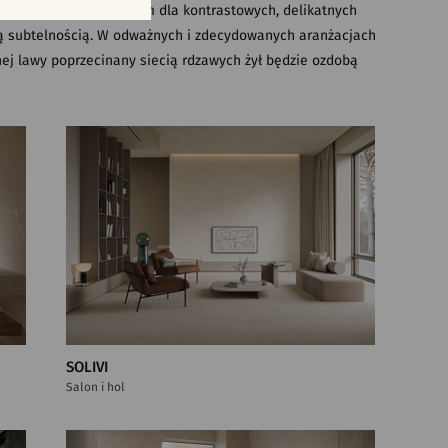
sne płytki stają się tłem dla kontrastowych, delikatnych
ą subtelnością. W odważnych i zdecydowanych aranżacjach
ej lawy poprzecinany siecią rdzawych żył będzie ozdobą
SOLIVI
Salon i hol