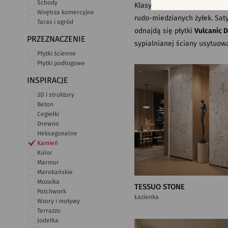
Schody
Klasyczną urodę kamienia pr
Wnętrza komercyjne
rudo-miedzianych żyłek. Sa
Taras i ogród
odnajdą się płytki
Vulcanic 
PRZEZNACZENIE
sypialnianej ściany usytuow
Płytki ścienne
Płytki podłogowe
INSPIRACJE
3D i struktury
Beton
Cegiełki
Drewno
Heksagonalne
Kamień
Kolor
Marmur
Marokańskie
Mozaika
TESSUO STONE
Patchwork
Łazienka
Wzory i motywy
Terrazzo
Jodełka