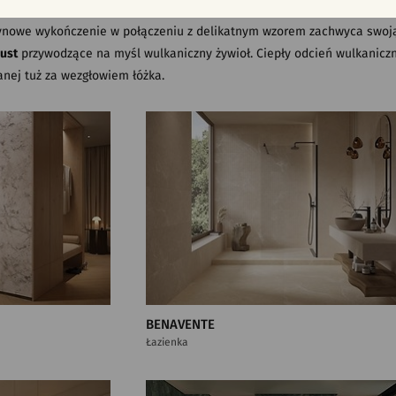
ezentuje również kolekcja
Alcamo
, do wnętrz o niewielkim metrażu. Ja
tynowe wykończenie w połączeniu z delikatnym wzorem zachwyca swoj
Dust
przywodzące na myśl wulkaniczny żywioł. Ciepły odcień wulkaniczn
anej tuż za wezgłowiem łóżka.
BENAVENTE
Łazienka