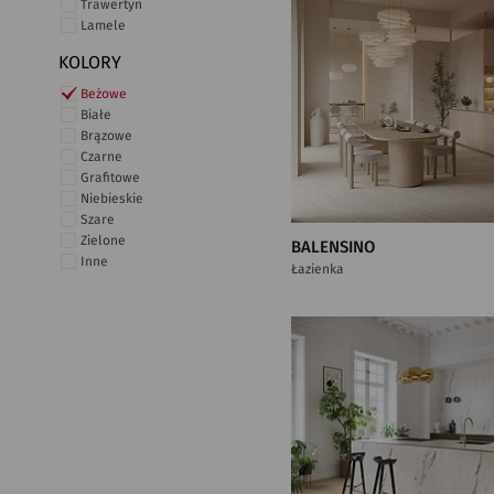
Trawertyn
Lamele
KOLORY
Beżowe
Białe
Brązowe
Czarne
Grafitowe
Niebieskie
Szare
Zielone
BALENSINO
Inne
Łazienka