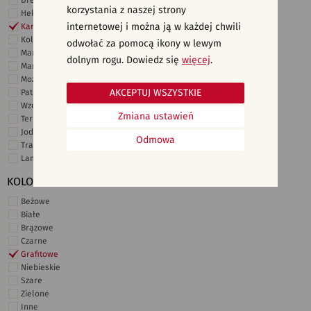
Drewno
korzystania z naszej strony
Heksagonalne
internetowej i można ją w każdej chwili
Kamień
Kolor
odwołać za pomocą ikony w lewym
Marmur
dolnym rogu. Dowiedz się
więcej
.
Marokańskie
Mozaika
AKCEPTUJ WSZYSTKIE
Patchwork
Wzory i motywy
Zmiana ustawień
Terrazzo
Jodełka
Odmowa
Trawertyn
Lamele
KOLORY
Beżowe
Białe
Brązowe
Czarne
Grafitowe
Niebieskie
Szare
Zielone
Inne