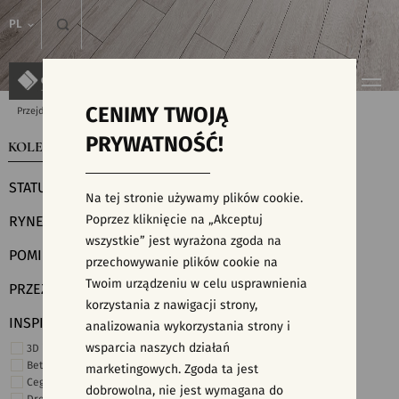
PL
CENIMY TWOJĄ
Przejdź do strony głównej
Kolekcje
PRYWATNOŚĆ!
KOLEKCJE
WYSZUKIWARKA PŁYTEK
STATUS
Na tej stronie używamy plików cookie.
Poprzez kliknięcie na „Akceptuj
RYNEK
wszystkie” jest wyrażona zgoda na
POMIESZCZENIE
przechowywanie plików cookie na
Twoim urządzeniu w celu usprawnienia
PRZEZNACZENIE
korzystania z nawigacji strony,
INSPIRACJE
analizowania wykorzystania strony i
wsparcia naszych działań
3D i struktury
Beton
marketingowych. Zgoda ta jest
Cegiełki
dobrowolna, nie jest wymagana do