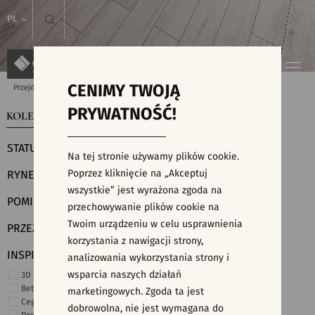
PL
CENIMY TWOJĄ
Przejdź do strony głównej
Kolekcje
PRYWATNOŚĆ!
KOLEKCJE
WYSZUKIWARKA PŁYTEK
STATUS
Na tej stronie używamy plików cookie.
Poprzez kliknięcie na „Akceptuj
RYNEK
wszystkie” jest wyrażona zgoda na
POMIESZCZENIE
przechowywanie plików cookie na
Twoim urządzeniu w celu usprawnienia
PRZEZNACZENIE
korzystania z nawigacji strony,
INSPIRACJE
analizowania wykorzystania strony i
wsparcia naszych działań
3D i struktury
Beton
marketingowych. Zgoda ta jest
Cegiełki
dobrowolna, nie jest wymagana do