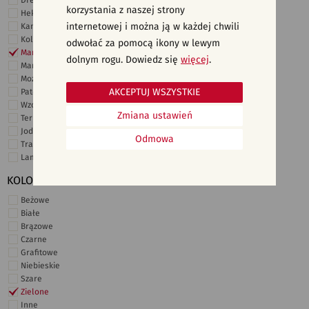
Drewno
korzystania z naszej strony
Heksagonalne
internetowej i można ją w każdej chwili
Kamień
Kolor
odwołać za pomocą ikony w lewym
Marmur
dolnym rogu. Dowiedz się
więcej
.
Marokańskie
Mozaika
AKCEPTUJ WSZYSTKIE
Patchwork
Wzory i motywy
Zmiana ustawień
Terrazzo
Jodełka
Odmowa
Trawertyn
Lamele
KOLORY
Beżowe
Białe
Brązowe
Czarne
Grafitowe
Niebieskie
Szare
Zielone
Inne