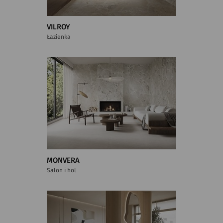
VILROY
Łazienka
MONVERA
Salon i hol