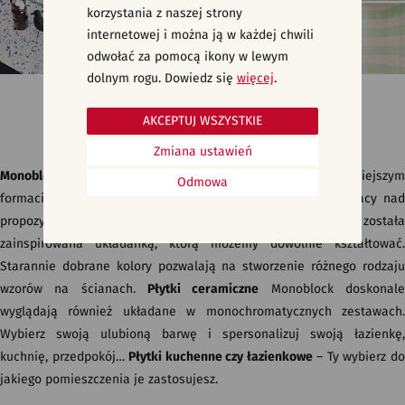
korzystania z naszej strony
internetowej i można ją w każdej chwili
odwołać za pomocą ikony w lewym
dolnym rogu. Dowiedz się
więcej
.
Płytki do kuchni, łazienki na ścianę - MONOBLOCK
AKCEPTUJ WSZYSTKIE
Zmiana ustawień
Monoblock
to nowoczesne wzornictwo oddane na mniejszym
Odmowa
formacie
płytki ceramicznej
. Projekt powstał jako efekt pracy nad
propozycją dla najbardziej wymagających klientów. Kolekcja została
zainspirowana układanką, którą możemy dowolnie kształtować.
Starannie dobrane kolory pozwalają na stworzenie różnego rodzaju
wzorów na ścianach.
Płytki ceramiczne
Monoblock doskonal
wyglądają również układane w monochromatycznych zestawach.
Wybierz swoją ulubioną barwę i spersonalizuj swoją łazienkę,
kuchnię, przedpokój…
Płytki kuchenne czy łazienkowe
– Ty wybierz d
jakiego pomieszczenia je zastosujesz.