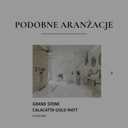
PODOBNE ARANŻACJE
GRAND STONE
GRAND 
CALACATTA GOLD MATT
CALACA
Łazienka
Łazienka