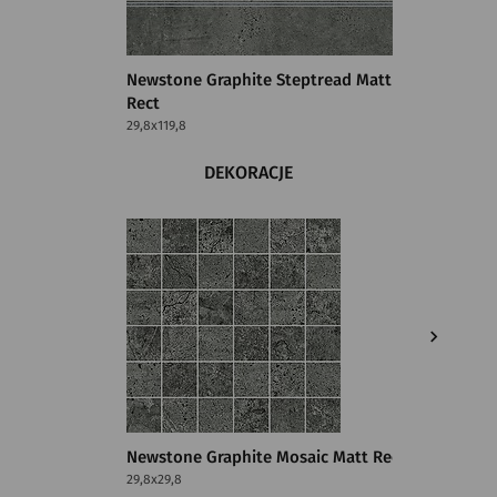
Newstone Graphite Steptread Matt
Newston
Rect
29,8x119,8
29,8x119,8
DEKORACJE
Newstone Graphite Mosaic Matt Rect
Newston
29,8x29,8
7,2x59,8