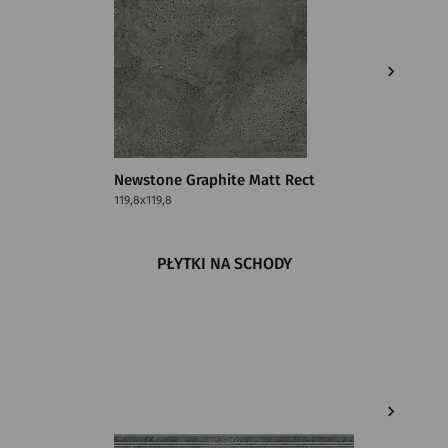
Newstone Graphite Matt Rect
Newston
119,8x119,8
59,8x119,8
PŁYTKI NA SCHODY