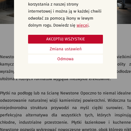
korzystania z naszej strony
internetowej i można ją w każdej chwili
odwołać za pomocą ikony w lewym
dolnym rogu. Dowiedz się
więcej
.
Szare płytki gresowe imitujące beton, kamień - NEWSTONE
AKCEPTUJ WSZYSTKIE
Zmiana ustawień
Newstone to kamień o wyraźnym, mocnym rysunku z niewielkimi
Odmowa
kamyczkami wtopionymi w jego strukturę. Jest niejednolity z
wyraźnymi kontrastami. Powierzchnia płytki na ścianie lub podłodze
ułożona z różnych formatów wygląda niezwykle efektownie.
Płytki na podłogę lub na ścianę Newstone Opoczno to niemal idealne
odwzorowanie naturalnej wizji kamienistej powierzchni. Widoczna tu
niejednorodna struktura przywodzi na myśl ciężki surowiec. To
perfekcyjna alternatywa dla wszystkich tych, których inspirują
chłodne, industrialne przestrzenie. Płytki łazienkowe i kuchenne
Newstone pozwolą wykreować nowoczesne wnętrze, obok którego nikt