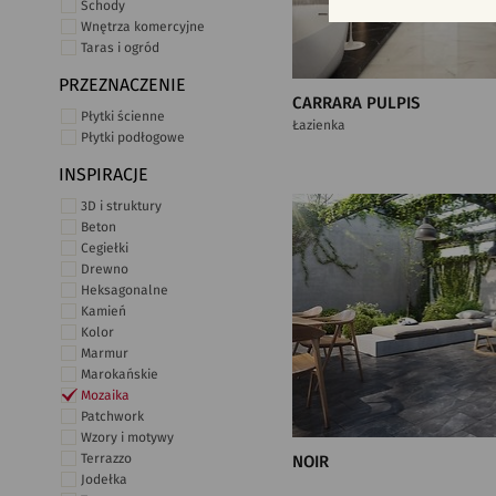
Schody
Wnętrza komercyjne
Taras i ogród
PRZEZNACZENIE
CARRARA PULPIS
Płytki ścienne
Łazienka
Płytki podłogowe
INSPIRACJE
3D i struktury
Beton
Cegiełki
Drewno
Heksagonalne
Kamień
Kolor
Marmur
Marokańskie
Mozaika
Patchwork
Wzory i motywy
Terrazzo
NOIR
Jodełka