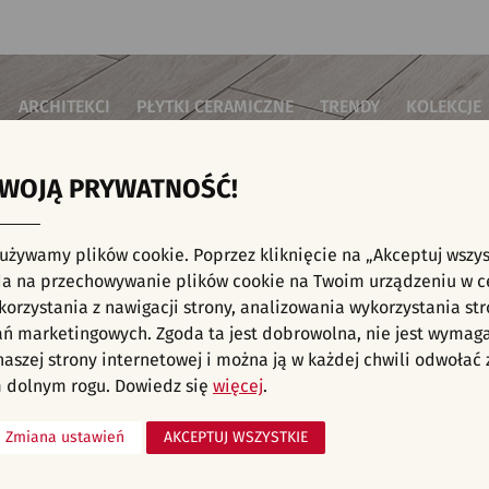
ARCHITEKCI
PŁYTKI CERAMICZNE
TRENDY
KOLEKCJE
TWOJĄ PRYWATNOŚĆ!
i do salonu
Płytki podłogowe
Płytki 3D/Struktury
Płytki mozai
Płytki betonowe
Płytki patch
i do sypialni
Płytki ścienne
 używamy plików cookie. Poprzez kliknięcie na „Akceptuj wszys
Płytki cegiełki
Płytki rekty
i kuchenne
NE, KAFELKI - MOZAIKA, CZARNE
a na przechowywanie plików cookie na Twoim urządzeniu w c
Płytki drewnopodobne
Płytki we wz
i łazienkowe
orzystania z nawigacji strony, analizowania wykorzystania str
Płytki heksagonalne
i na schody
Płytki jodełka
ań marketingowych. Zgoda ta jest dobrowolna, nie jest wymag
Płytki kamienne
i na taras
 naszej strony internetowej i można ją w każdej chwili odwoła
Płytki kolorowe
za komercyjne
 dolnym rogu. Dowiedz się
więcej
.
Płytki marmurowe
Zmiana ustawień
AKCEPTUJ WSZYSTKIE