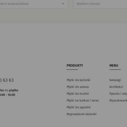
PRODUKTY
MENU
0 63 63
Płytki do łazienki
Katalogi
Płytki do salonu
Architekci
łku
do
piątku
Płytki do kuchni
Pytania i od
8:00 - 16:00
Płytki na balkon i taras
Wyszukiwark
Płytki do sypialni
Wyposażenie łazienki