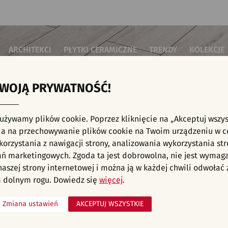
ARCHITEKCI
PŁYTKI CERAMICZNE
TRENDY
KOLEKCJE
TWOJĄ PRYWATNOŚĆ!
i do salonu
Płytki podłogowe
Płytki 3D/Struktury
Płytki mozai
Płytki betonowe
Płytki patch
i do sypialni
Płytki ścienne
 używamy plików cookie. Poprzez kliknięcie na „Akceptuj wszys
Płytki cegiełki
Płytki rekty
i kuchenne
NE, KAFELKI - PŁYTKI PODŁOGOWE, MARMUR
a na przechowywanie plików cookie na Twoim urządzeniu w c
Płytki drewnopodobne
Płytki we wz
i łazienkowe
orzystania z nawigacji strony, analizowania wykorzystania str
Płytki heksagonalne
i na schody
Płytki jodełka
liśmy aranżacji spełniających wybrane filtry. Przejdź do pełnej
oferty p
ań marketingowych. Zgoda ta jest dobrowolna, nie jest wymag
Płytki kamienne
i na taras
 naszej strony internetowej i można ją w każdej chwili odwoła
Płytki kolorowe
za komercyjne
 dolnym rogu. Dowiedz się
więcej
.
Płytki marmurowe
Zmiana ustawień
AKCEPTUJ WSZYSTKIE