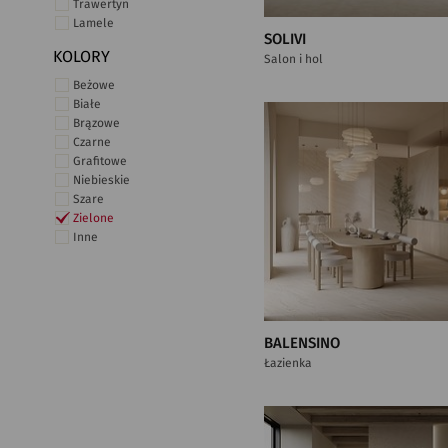
Trawertyn
Lamele
SOLIVI
KOLORY
Salon i hol
Beżowe
Białe
Brązowe
Czarne
Grafitowe
Niebieskie
Szare
Zielone
Inne
BALENSINO
Łazienka