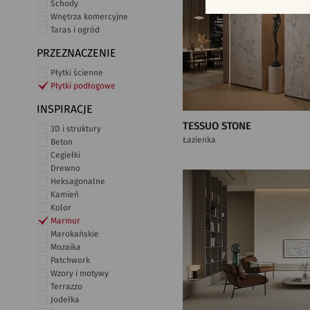
Schody
Wnętrza komercyjne
Taras i ogród
PRZEZNACZENIE
Płytki ścienne
Płytki podłogowe
INSPIRACJE
TESSUO STONE
3D i struktury
Łazienka
Beton
Cegiełki
Drewno
Heksagonalne
Kamień
Kolor
Marmur
Marokańskie
Mozaika
Patchwork
Wzory i motywy
Terrazzo
Jodełka