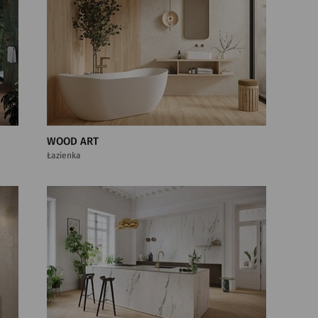
WOOD ART
Łazienka