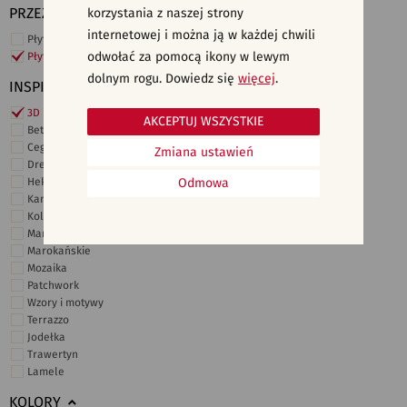
PRZEZNACZENIE
korzystania z naszej strony
internetowej i można ją w każdej chwili
Płytki ścienne
odwołać za pomocą ikony w lewym
Płytki podłogowe
dolnym rogu. Dowiedz się
więcej
.
INSPIRACJE
3D i struktury
AKCEPTUJ WSZYSTKIE
Beton
Cegiełki
Zmiana ustawień
Drewno
Heksagonalne
Odmowa
Kamień
Kolor
Marmur
Marokańskie
Mozaika
Patchwork
Wzory i motywy
Terrazzo
Jodełka
Trawertyn
Lamele
KOLORY