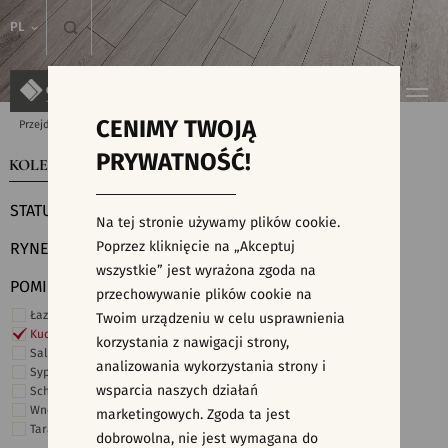
PL
CENIMY TWOJĄ
Przejdź do strony głównej
Kolekcje
PRYWATNOŚĆ!
KOLEKCJE
WYSZUKIWARKA PŁYTEK
STATUS
Na tej stronie używamy plików cookie.
Poprzez kliknięcie na „Akceptuj
RYNEK
wszystkie” jest wyrażona zgoda na
POMIESZCZENIE
przechowywanie plików cookie na
Łazienka
Twoim urządzeniu w celu usprawnienia
Kuchnia
korzystania z nawigacji strony,
Salon i hol
analizowania wykorzystania strony i
Sypialnia
wsparcia naszych działań
Schody
Wnętrza komercyjne
marketingowych. Zgoda ta jest
Taras i ogród
dobrowolna, nie jest wymagana do