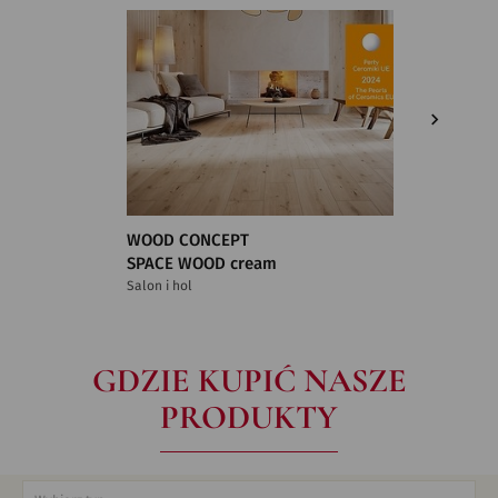
WOOD CONCEPT
WOOD 
SPACE WOOD cream
WOOD C
Salon i hol
Łazienka
GDZIE KUPIĆ NASZE
PRODUKTY