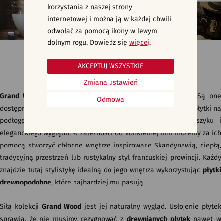
korzystania z naszej strony
internetowej i można ją w każdej chwili
odwołać za pomocą ikony w lewym
dolnym rogu. Dowiedz się
więcej
.
Drewnopodobne płytki podłogowe gresowe - GRAND WOOD
AKCEPTUJ WSZYSTKIE
Zmiana ustawień
Grand Wood
to kolekcja
gresów inspirowanych drewnem
. Są one
Odmowa
dostępne w trzech liniach: Natural, Prime i Rustic. To idealne płytki na
podłogę w salonie lub sypialni, którym dodadzą stylu, szyku i
eleganckiego wyglądu. W zależności od konkretnej linii możemy za ich
pomocą stworzyć chłodne wnętrze inspirowane Skandynawią, ciepłą,
tradycyjną przestrzeń lub rustykalny styl francuskiej prowincji. Każdy
znajdzie tutaj stylistykę idealną do jego wnętrza wykorzystując
płytki
drewnopodobne
, które najbardziej mu pasują.
Siłą kolekcji
Grand Wood
jest jej naturalny wygląd. Usłojenie płytek
sprawia, że nie musimy rezygnować z
drewnianych płytek
nawet 