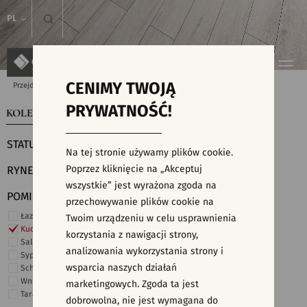
PL
CENIMY TWOJĄ
Przejdź do strony głównej
Kolekcje
PRYWATNOŚĆ!
KOLEKCJE
WYSZUKIWARKA PŁYTEK
STATUS
Na tej stronie używamy plików cookie.
Poprzez kliknięcie na „Akceptuj
RYNEK
wszystkie” jest wyrażona zgoda na
POMIESZCZENIE
przechowywanie plików cookie na
Łazienka
Twoim urządzeniu w celu usprawnienia
Kuchnia
korzystania z nawigacji strony,
Salon i hol
analizowania wykorzystania strony i
Sypialnia
wsparcia naszych działań
Schody
Wnętrza komercyjne
marketingowych. Zgoda ta jest
Taras i ogród
dobrowolna, nie jest wymagana do