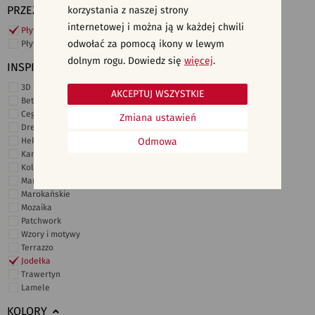
PRZEZNACZENIE
korzystania z naszej strony
internetowej i można ją w każdej chwili
Płytki ścienne
odwołać za pomocą ikony w lewym
Płytki podłogowe
dolnym rogu. Dowiedz się
więcej
.
INSPIRACJE
3D i struktury
AKCEPTUJ WSZYSTKIE
Beton
Cegiełki
Zmiana ustawień
Drewno
Heksagonalne
Odmowa
Kamień
Kolor
Marmur
Marokańskie
Mozaika
Patchwork
Wzory i motywy
Terrazzo
Jodełka
Trawertyn
Lamele
KOLORY