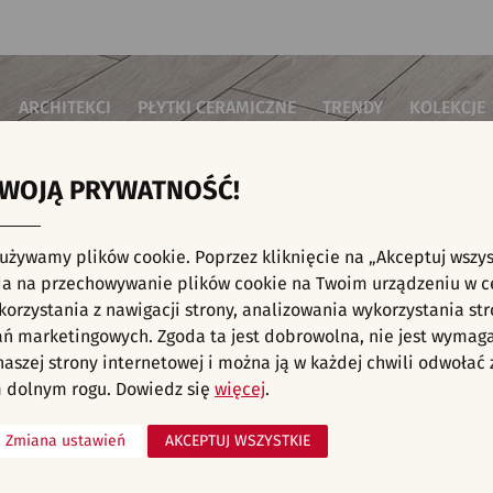
ARCHITEKCI
PŁYTKI CERAMICZNE
TRENDY
KOLEKCJE
TWOJĄ PRYWATNOŚĆ!
i do salonu
Płytki podłogowe
Płytki 3D/Struktury
Płytki mozai
Płytki betonowe
Płytki patch
i do sypialni
Płytki ścienne
 używamy plików cookie. Poprzez kliknięcie na „Akceptuj wszys
Płytki cegiełki
Płytki rekty
i kuchenne
E, KAFELKI - KUCHNIA, PŁYTKI ŚCIENNE, J
a na przechowywanie plików cookie na Twoim urządzeniu w c
Płytki drewnopodobne
Płytki we wz
i łazienkowe
orzystania z nawigacji strony, analizowania wykorzystania str
Płytki heksagonalne
i na schody
Płytki jodełka
ań marketingowych. Zgoda ta jest dobrowolna, nie jest wymag
Płytki kamienne
i na taras
 naszej strony internetowej i można ją w każdej chwili odwoła
Płytki kolorowe
za komercyjne
 dolnym rogu. Dowiedz się
więcej
.
Płytki marmurowe
Zmiana ustawień
AKCEPTUJ WSZYSTKIE