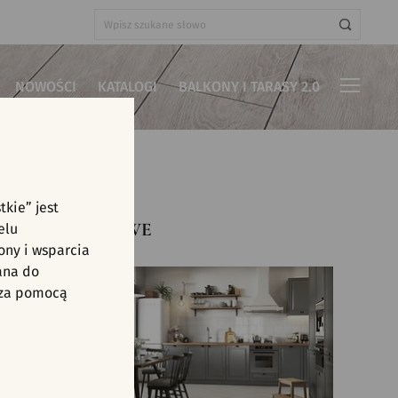
NOWOŚCI
KATALOGI
BALKONY I TARASY 2.0
Kolekcje
ka
Beżowe płytki
Różowe płytki
work
Białe płytki
Szare płytki
Nowości
tkie” jest
fikowane
Brązowe płytki
Zielone płytki
ODEŁKA, BRĄZOWE
elu
ory
Czarne płytki
Żółte płytki
ony i wsparcia
Czerwone płytki
Grafitowe płytki
ana do
Inne kolory
ć za pomocą
Niebieskie płytki
Pomarańczowe płytki