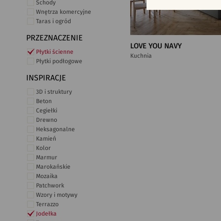
Schody
Wnętrza komercyjne
Taras i ogród
PRZEZNACZENIE
LOVE YOU NAVY
Płytki ścienne
Kuchnia
Płytki podłogowe
INSPIRACJE
3D i struktury
Beton
Cegiełki
Drewno
Heksagonalne
Kamień
Kolor
Marmur
Marokańskie
Mozaika
Patchwork
Wzory i motywy
Terrazzo
Jodełka