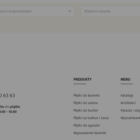
PRODUKTY
MENU
0 63 63
Płytki do łazienki
Katalogi
Płytki do salonu
Architekci
łku
do
piątku
Płytki do kuchni
Pytania i od
8:00 - 16:00
Płytki na balkon i taras
Wyszukiwark
Płytki do sypialni
Wyposażenie łazienki