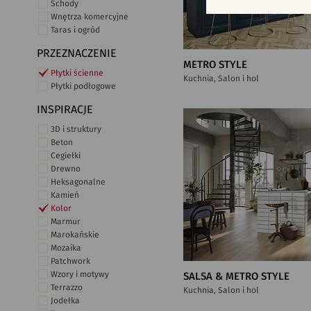
Schody
Wnętrza komercyjne
Taras i ogród
PRZEZNACZENIE
METRO STYLE
Płytki ścienne
Kuchnia, Salon i hol
Płytki podłogowe
INSPIRACJE
3D i struktury
Beton
Cegiełki
Drewno
Heksagonalne
Kamień
Kolor
Marmur
Marokańskie
Mozaika
Patchwork
Wzory i motywy
SALSA & METRO STYLE
Terrazzo
Kuchnia, Salon i hol
Jodełka