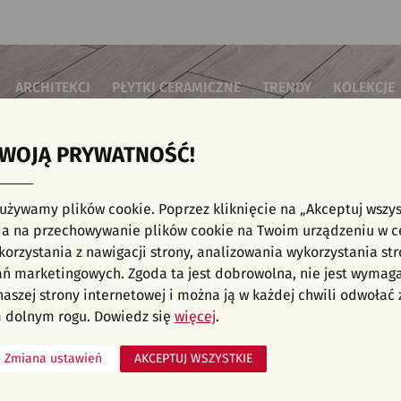
ARCHITEKCI
PŁYTKI CERAMICZNE
TRENDY
KOLEKCJE
TWOJĄ PRYWATNOŚĆ!
i do salonu
Płytki podłogowe
Płytki 3D/Struktury
Płytki mozai
Płytki betonowe
Płytki patch
i do sypialni
Płytki ścienne
 używamy plików cookie. Poprzez kliknięcie na „Akceptuj wszys
Płytki cegiełki
Płytki rekty
i kuchenne
E, KAFELKI - KUCHNIA, PŁYTKI ŚCIENNE, K
a na przechowywanie plików cookie na Twoim urządzeniu w c
Płytki drewnopodobne
Płytki we wz
i łazienkowe
orzystania z nawigacji strony, analizowania wykorzystania str
Płytki heksagonalne
i na schody
Płytki jodełka
ań marketingowych. Zgoda ta jest dobrowolna, nie jest wymag
Płytki kamienne
i na taras
 naszej strony internetowej i można ją w każdej chwili odwoła
Płytki kolorowe
za komercyjne
 dolnym rogu. Dowiedz się
więcej
.
Płytki marmurowe
Zmiana ustawień
AKCEPTUJ WSZYSTKIE