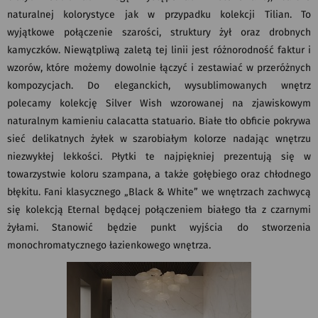
naturalnej kolorystyce jak w przypadku kolekcji Tilian. To
wyjątkowe połączenie szarości, struktury żył oraz drobnych
kamyczków. Niewątpliwą zaletą tej linii jest różnorodność faktur i
wzorów, które możemy dowolnie łączyć i zestawiać w przeróżnych
kompozycjach. Do eleganckich, wysublimowanych wnętrz
polecamy kolekcję Silver Wish wzorowanej na zjawiskowym
naturalnym kamieniu calacatta statuario. Białe tło obficie pokrywa
sieć delikatnych żyłek w szarobiałym kolorze nadając wnętrzu
niezwykłej lekkości. Płytki te najpiękniej prezentują się w
towarzystwie koloru szampana, a także gołębiego oraz chłodnego
błękitu. Fani klasycznego „Black & White” we wnętrzach zachwycą
się kolekcją Eternal będącej połączeniem białego tła z czarnymi
żyłami. Stanowić będzie punkt wyjścia do stworzenia
monochromatycznego łazienkowego wnętrza.