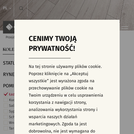
PL
CENIMY TWOJĄ
Przejdź do strony głównej
Kolekcje
PRYWATNOŚĆ!
KOLEKCJE
WYSZUKIWARKA PŁYTEK
STATUS
Na tej stronie używamy plików cookie.
Poprzez kliknięcie na „Akceptuj
RYNEK
wszystkie” jest wyrażona zgoda na
POMIESZCZENIE
przechowywanie plików cookie na
Łazienka
Twoim urządzeniu w celu usprawnienia
Kuchnia
korzystania z nawigacji strony,
Salon i hol
analizowania wykorzystania strony i
Sypialnia
wsparcia naszych działań
Schody
Wnętrza komercyjne
marketingowych. Zgoda ta jest
Taras i ogród
dobrowolna, nie jest wymagana do