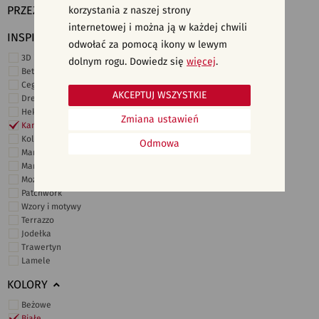
PRZEZNACZENIE
korzystania z naszej strony
internetowej i można ją w każdej chwili
INSPIRACJE
odwołać za pomocą ikony w lewym
3D i struktury
dolnym rogu. Dowiedz się
więcej
.
Beton
Cegiełki
AKCEPTUJ WSZYSTKIE
Drewno
Heksagonalne
Zmiana ustawień
Kamień
Kolor
Odmowa
Marmur
Marokańskie
Mozaika
Patchwork
Wzory i motywy
Terrazzo
Jodełka
Trawertyn
Lamele
KOLORY
Beżowe
Białe