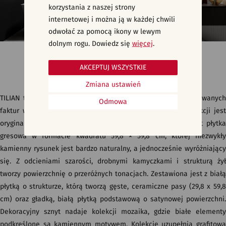
korzystania z naszej strony
internetowej i można ją w każdej chwili
odwołać za pomocą ikony w lewym
dolnym rogu. Dowiedz się
więcej
.
Płytki łazienkowe ryflowane, gres ryflowany - TILIAN
AKCEPTUJ WSZYSTKIE
Zmiana ustawień
TILIAN to przede wszystkim rozmaitość doskonale skomponowanych
Odmowa
faktur w stonowanej kolorystyce. Punktem wyjścia dla kolekcji jest
oryginalna grafika kamienia o nasyconym wzorze. Bazą jest płytka
gresowa w formacie kwadratu 59,8 × 59,8 cm, której niezwykły
kamienny rysunek jest bardzo naturalny, a jednocześnie wyróżniający
się. Z odcieniami szarości, drobnymi kamyczkami i strukturą żył
tworzy powierzchnię o przeróżnych tonacjach. Zestawiona jest z białą
płytką o strukturze, którą tworzą gęste, ceramiczne pasy (29,8 x 59,8
cm) oraz gładką, białą płytką podstawową o satynowej powierzchni.
Dekoracyjny sznyt nadaje kolekcji mozaika, gdzie białe elementy
podkreślone są kamiennym motywem. Kolekcję uzupełnia grafitowa