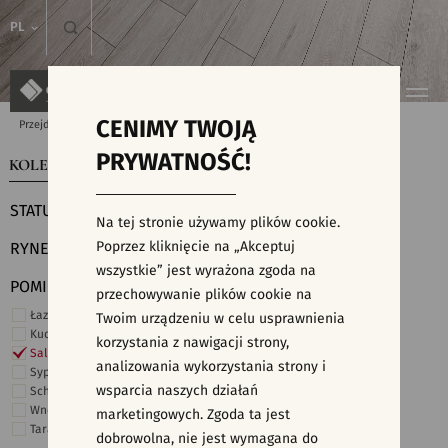
PL
CENIMY TWOJĄ
Przejdź do strony głównej
Kolekcje
PRYWATNOŚĆ!
KOLEKCJE
WYSZUKIWARKA PŁYTEK
STATUS
Na tej stronie używamy plików cookie.
Poprzez kliknięcie na „Akceptuj
RYNEK
wszystkie” jest wyrażona zgoda na
POMIESZCZENIE
przechowywanie plików cookie na
Łazienka
Twoim urządzeniu w celu usprawnienia
Kuchnia
korzystania z nawigacji strony,
Salon i hol
analizowania wykorzystania strony i
Sypialnia
wsparcia naszych działań
Schody
Wnętrza komercyjne
marketingowych. Zgoda ta jest
Taras i ogród
dobrowolna, nie jest wymagana do