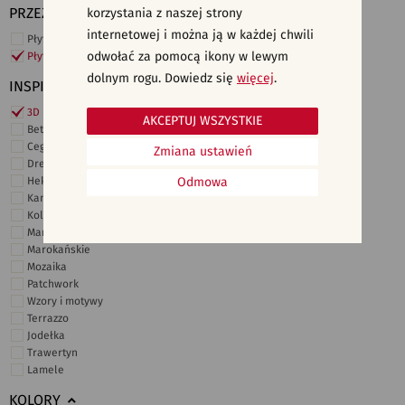
PRZEZNACZENIE
korzystania z naszej strony
internetowej i można ją w każdej chwili
Płytki ścienne
odwołać za pomocą ikony w lewym
Płytki podłogowe
dolnym rogu. Dowiedz się
więcej
.
INSPIRACJE
3D i struktury
AKCEPTUJ WSZYSTKIE
Beton
Cegiełki
Zmiana ustawień
Drewno
Heksagonalne
Odmowa
Kamień
Kolor
Marmur
Marokańskie
Mozaika
Patchwork
Wzory i motywy
Terrazzo
Jodełka
Trawertyn
Lamele
KOLORY