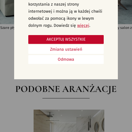
korzystania z naszej strony
internetowej i można ją w każdej chwili
odwołać za pomocą ikony w lewym
dolnym rogu. Dowiedz się
więcej
.
Szare płytki imitujące kamień na podłogę i ścianę w salonie - nowoczesny salon z
kominkiem - TILIAN
AKCEPTUJ WSZYSTKIE
Zmiana ustawień
Odmowa
PODOBNE ARANŻACJE