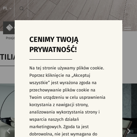
PL
CENIMY TWOJĄ
Przejdź do strony głównej
Kolekcje
TILIAN
PRYWATNOŚĆ!
TILIAN
Na tej stronie używamy plików cookie.
Poprzez kliknięcie na „Akceptuj
wszystkie” jest wyrażona zgoda na
przechowywanie plików cookie na
Twoim urządzeniu w celu usprawnienia
korzystania z nawigacji strony,
analizowania wykorzystania strony i
wsparcia naszych działań
marketingowych. Zgoda ta jest
dobrowolna, nie jest wymagana do