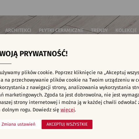
ARCHITEKCI
PŁYTKI CERAMICZNE
TRENDY
KOLEKCJE
TWOJĄ PRYWATNOŚĆ!
i do salonu
Płytki podłogowe
Płytki 3D/Struktury
Płytki mozai
Płytki betonowe
Płytki patch
i do sypialni
Płytki ścienne
 używamy plików cookie. Poprzez kliknięcie na „Akceptuj wszys
Płytki cegiełki
Płytki rekty
i kuchenne
E, KAFELKI - SALON I HOL, PŁYTKI ŚCIENNE
a na przechowywanie plików cookie na Twoim urządzeniu w c
Płytki drewnopodobne
Płytki we wz
i łazienkowe
orzystania z nawigacji strony, analizowania wykorzystania str
Płytki heksagonalne
i na schody
Płytki jodełka
liśmy aranżacji spełniających wybrane filtry. Przejdź do pełnej
oferty p
ań marketingowych. Zgoda ta jest dobrowolna, nie jest wymag
Płytki kamienne
i na taras
 naszej strony internetowej i można ją w każdej chwili odwoła
Płytki kolorowe
za komercyjne
 dolnym rogu. Dowiedz się
więcej
.
Płytki marmurowe
Zmiana ustawień
AKCEPTUJ WSZYSTKIE