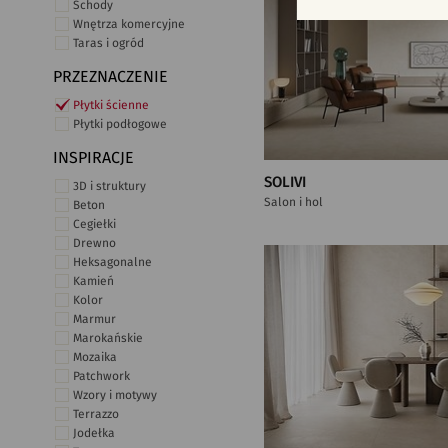
Schody
Wnętrza komercyjne
Taras i ogród
PRZEZNACZENIE
Płytki ścienne
Płytki podłogowe
INSPIRACJE
SOLIVI
3D i struktury
Salon i hol
Beton
Cegiełki
Drewno
Heksagonalne
Kamień
Kolor
Marmur
Marokańskie
Mozaika
Patchwork
Wzory i motywy
Terrazzo
Jodełka