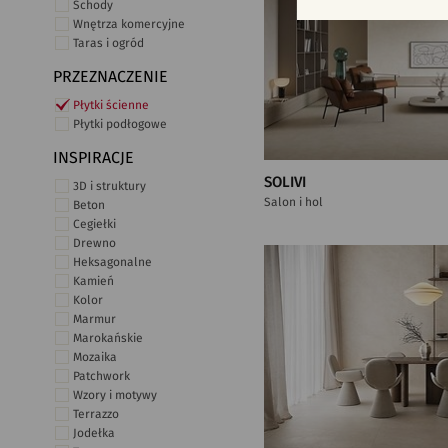
Schody
Wnętrza komercyjne
Taras i ogród
PRZEZNACZENIE
Płytki ścienne
Płytki podłogowe
INSPIRACJE
SOLIVI
3D i struktury
Salon i hol
Beton
Cegiełki
Drewno
Heksagonalne
Kamień
Kolor
Marmur
Marokańskie
Mozaika
Patchwork
Wzory i motywy
Terrazzo
Jodełka