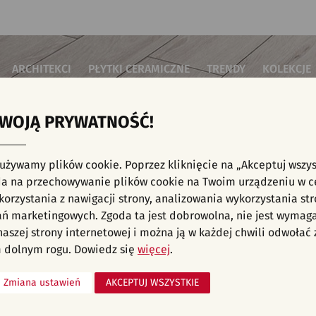
ARCHITEKCI
PŁYTKI CERAMICZNE
TRENDY
KOLEKCJE
TWOJĄ PRYWATNOŚĆ!
i do salonu
Płytki podłogowe
Płytki 3D/Struktury
Płytki mozai
Płytki betonowe
Płytki patch
i do sypialni
Płytki ścienne
 używamy plików cookie. Poprzez kliknięcie na „Akceptuj wszys
Płytki cegiełki
Płytki rekty
i kuchenne
E, KAFELKI - SALON I HOL, PŁYTKI ŚCIENNE,
a na przechowywanie plików cookie na Twoim urządzeniu w c
Płytki drewnopodobne
Płytki we wz
i łazienkowe
orzystania z nawigacji strony, analizowania wykorzystania str
Płytki heksagonalne
i na schody
Płytki jodełka
liśmy aranżacji spełniających wybrane filtry. Przejdź do pełnej
oferty p
ań marketingowych. Zgoda ta jest dobrowolna, nie jest wymag
Płytki kamienne
i na taras
 naszej strony internetowej i można ją w każdej chwili odwoła
Płytki kolorowe
za komercyjne
 dolnym rogu. Dowiedz się
więcej
.
Płytki marmurowe
Zmiana ustawień
AKCEPTUJ WSZYSTKIE