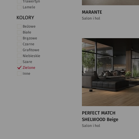
Trawertyn
Lamele
MARANTE
KOLORY
Salon i hol
Beżowe
Białe
Brązowe
Czarne
Grafitowe
Niebieskie
Szare
Zielone
Inne
PERFECT MATCH
SHELWOOD Beige
Salon i hol