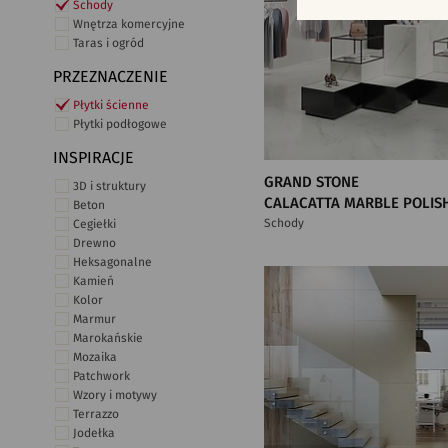
Schody
Wnętrza komercyjne
Taras i ogród
PRZEZNACZENIE
Płytki ścienne
Płytki podłogowe
INSPIRACJE
GRAND STONE
3D i struktury
CALACATTA MARBLE POLIS
Beton
Schody
Cegiełki
Drewno
Heksagonalne
Kamień
Kolor
Marmur
Marokańskie
Mozaika
Patchwork
Wzory i motywy
Terrazzo
Jodełka