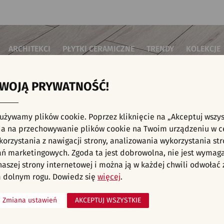
ARCHITEKCI
PŁYTKI CERAMICZNE
TRENDY
KOLEKCJE
TWOJĄ PRYWATNOŚĆ!
i do salonu
Płytki podłogowe
Płytki 3D/Struktury
Płytki mozai
Płytki betonowe
Płytki patch
i do sypialni
Płytki ścienne
 używamy plików cookie. Poprzez kliknięcie na „Akceptuj wszys
Płytki cegiełki
Płytki rekty
i kuchenne
E, KAFELKI - SCHODY, PŁYTKI ŚCIENNE, LAM
a na przechowywanie plików cookie na Twoim urządzeniu w c
Płytki drewnopodobne
Płytki we wz
i łazienkowe
orzystania z nawigacji strony, analizowania wykorzystania str
Płytki heksagonalne
i na schody
Płytki jodełka
liśmy aranżacji spełniających wybrane filtry. Przejdź do pełnej
oferty p
ań marketingowych. Zgoda ta jest dobrowolna, nie jest wymag
Płytki kamienne
i na taras
 naszej strony internetowej i można ją w każdej chwili odwoła
Płytki kolorowe
za komercyjne
 dolnym rogu. Dowiedz się
więcej
.
Płytki marmurowe
Zmiana ustawień
AKCEPTUJ WSZYSTKIE