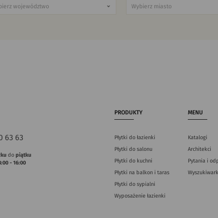
PRODUKTY
MENU
0 63 63
Płytki do łazienki
Katalogi
Płytki do salonu
Architekci
łku
do
piątku
Płytki do kuchni
Pytania i od
8:00 - 16:00
Płytki na balkon i taras
Wyszukiwark
Płytki do sypialni
Wyposażenie łazienki