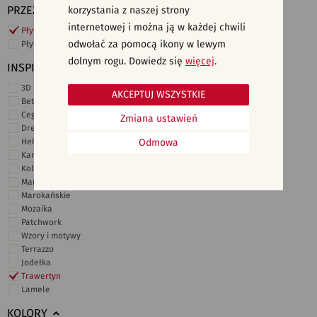
PRZEZNACZENIE
korzystania z naszej strony
internetowej i można ją w każdej chwili
Płytki ścienne
odwołać za pomocą ikony w lewym
Płytki podłogowe
dolnym rogu. Dowiedz się
więcej
.
INSPIRACJE
3D i struktury
AKCEPTUJ WSZYSTKIE
Beton
Cegiełki
Zmiana ustawień
Drewno
Heksagonalne
Odmowa
Kamień
Kolor
Marmur
Marokańskie
Mozaika
Patchwork
Wzory i motywy
Terrazzo
Jodełka
Trawertyn
Lamele
KOLORY