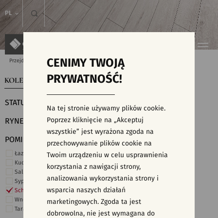
PL
CENIMY TWOJĄ
Przejdź do strony głównej
Kolekcje
PRYWATNOŚĆ!
KOLEKCJE
WYSZUKIWARKA PŁYTEK
STATUS
Na tej stronie używamy plików cookie.
Poprzez kliknięcie na „Akceptuj
RYNEK
wszystkie” jest wyrażona zgoda na
POMIESZCZENIE
przechowywanie plików cookie na
Łazienka
Twoim urządzeniu w celu usprawnienia
Kuchnia
korzystania z nawigacji strony,
Salon i hol
analizowania wykorzystania strony i
Sypialnia
wsparcia naszych działań
Schody
Wnętrza komercyjne
marketingowych. Zgoda ta jest
Taras i ogród
dobrowolna, nie jest wymagana do