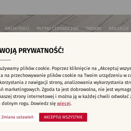
ARCHITEKCI
PŁYTKI CERAMICZNE
TRENDY
KOLEKCJE
TWOJĄ PRYWATNOŚĆ!
i do salonu
Płytki podłogowe
Płytki 3D/Struktury
Płytki mozai
Płytki betonowe
Płytki patch
i do sypialni
Płytki ścienne
 używamy plików cookie. Poprzez kliknięcie na „Akceptuj wszys
Płytki cegiełki
Płytki rekty
i kuchenne
E, KAFELKI - SYPIALNIA, PŁYTKI PODŁOGOW
a na przechowywanie plików cookie na Twoim urządzeniu w c
Płytki drewnopodobne
Płytki we wz
i łazienkowe
orzystania z nawigacji strony, analizowania wykorzystania str
Płytki heksagonalne
i na schody
Płytki jodełka
ań marketingowych. Zgoda ta jest dobrowolna, nie jest wymag
Płytki kamienne
i na taras
 naszej strony internetowej i można ją w każdej chwili odwoła
Płytki kolorowe
za komercyjne
 dolnym rogu. Dowiedz się
więcej
.
Płytki marmurowe
Zmiana ustawień
AKCEPTUJ WSZYSTKIE