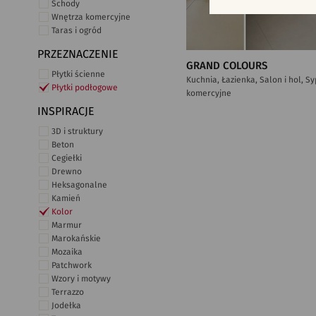
Schody
Wnętrza komercyjne
Taras i ogród
PRZEZNACZENIE
GRAND COLOURS
Płytki ścienne
Kuchnia, Łazienka, Salon i hol, S
Płytki podłogowe
komercyjne
INSPIRACJE
3D i struktury
Beton
Cegiełki
Drewno
Heksagonalne
Kamień
Kolor
Marmur
Marokańskie
Mozaika
Patchwork
Wzory i motywy
Terrazzo
Jodełka