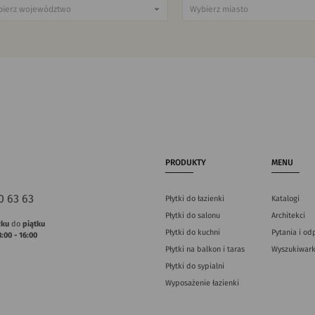
PRODUKTY
MENU
0 63 63
Płytki do łazienki
Katalogi
Płytki do salonu
Architekci
łku
do
piątku
Płytki do kuchni
Pytania i od
8:00 - 16:00
Płytki na balkon i taras
Wyszukiwark
Płytki do sypialni
Wyposażenie łazienki