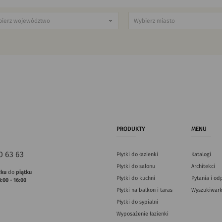
PRODUKTY
MENU
0 63 63
Płytki do łazienki
Katalogi
Płytki do salonu
Architekci
łku
do
piątku
Płytki do kuchni
Pytania i od
8:00 - 16:00
Płytki na balkon i taras
Wyszukiwark
Płytki do sypialni
Wyposażenie łazienki