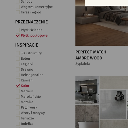
Schody
Wnętrza komercyjne
Taras i ogród
PRZEZNACZENIE
Płytki ścienne
Płytki podłogowe
INSPIRACJE
PERFECT MATCH
3D i struktury
AMBRE WOOD
Beton
Sypialnia
Cegiełki
Drewno
Heksagonalne
Kamień
Kolor
Marmur
Marokańskie
Mozaika
Patchwork
Wzory i motywy
Terrazzo
Jodełka