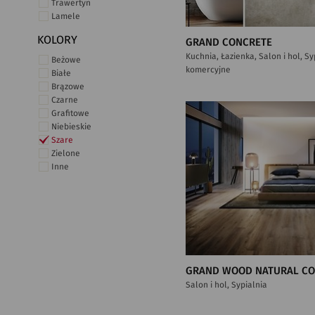
Trawertyn
Lamele
KOLORY
GRAND CONCRETE
Kuchnia, Łazienka, Salon i hol, S
Beżowe
komercyjne
Białe
Brązowe
Czarne
Grafitowe
Niebieskie
Szare
Zielone
Inne
GRAND WOOD NATURAL C
Salon i hol, Sypialnia