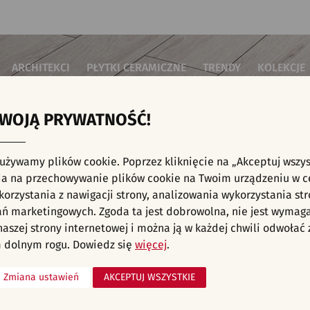
ARCHITEKCI
PŁYTKI CERAMICZNE
TRENDY
KOLEKCJE
TWOJĄ PRYWATNOŚĆ!
i do salonu
Płytki podłogowe
Płytki 3D/Struktury
Płytki mozai
Płytki betonowe
Płytki patch
i do sypialni
Płytki ścienne
 używamy plików cookie. Poprzez kliknięcie na „Akceptuj wszys
Płytki cegiełki
Płytki rekty
i kuchenne
E, KAFELKI - INWESTYCJE, SYPIALNIA, PŁY
a na przechowywanie plików cookie na Twoim urządzeniu w c
Płytki drewnopodobne
Płytki we wz
i łazienkowe
orzystania z nawigacji strony, analizowania wykorzystania str
Płytki heksagonalne
i na schody
Płytki jodełka
liśmy aranżacji spełniających wybrane filtry. Przejdź do pełnej
oferty p
ań marketingowych. Zgoda ta jest dobrowolna, nie jest wymag
Płytki kamienne
i na taras
 naszej strony internetowej i można ją w każdej chwili odwoła
Płytki kolorowe
za komercyjne
 dolnym rogu. Dowiedz się
więcej
.
Płytki marmurowe
Zmiana ustawień
AKCEPTUJ WSZYSTKIE