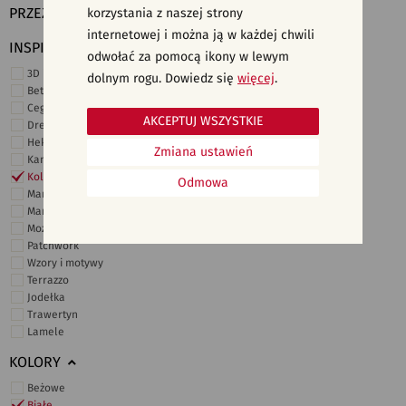
PRZEZNACZENIE
korzystania z naszej strony
internetowej i można ją w każdej chwili
INSPIRACJE
odwołać za pomocą ikony w lewym
3D i struktury
dolnym rogu. Dowiedz się
więcej
.
Beton
Cegiełki
AKCEPTUJ WSZYSTKIE
Drewno
Heksagonalne
Zmiana ustawień
Kamień
Kolor
Odmowa
Marmur
Marokańskie
Mozaika
Patchwork
Wzory i motywy
Terrazzo
Jodełka
Trawertyn
Lamele
KOLORY
Beżowe
Białe