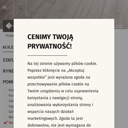
PL
CENIMY TWOJĄ
Przejdź do strony głównej
Kolekcje
PRYWATNOŚĆ!
KOLEKCJE
WYSZUKIWARKA PŁYTEK
STATUS
Na tej stronie używamy plików cookie.
Poprzez kliknięcie na „Akceptuj
RYNEK
wszystkie” jest wyrażona zgoda na
POMIESZCZENIE
przechowywanie plików cookie na
Łazienka
Twoim urządzeniu w celu usprawnienia
Kuchnia
korzystania z nawigacji strony,
Salon i hol
analizowania wykorzystania strony i
Sypialnia
wsparcia naszych działań
Schody
Wnętrza komercyjne
marketingowych. Zgoda ta jest
Taras i ogród
dobrowolna, nie jest wymagana do