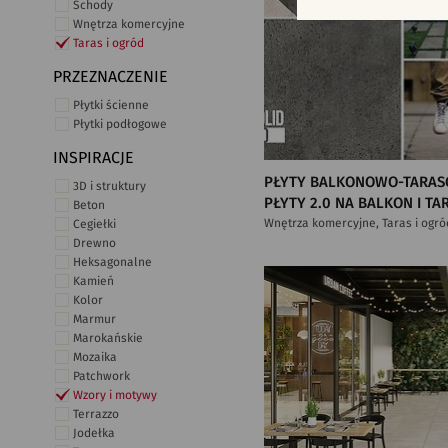
Schody
Wnętrza komercyjne
Taras i ogród
PRZEZNACZENIE
Płytki ścienne
Płytki podłogowe
INSPIRACJE
PŁYTY BALKONOWO-TARAS
3D i struktury
PŁYTY 2.0 NA BALKON I TA
Beton
Wnętrza komercyjne, Taras i ogró
Cegiełki
Drewno
Heksagonalne
Kamień
Kolor
Marmur
Marokańskie
Mozaika
Patchwork
Wzory i motywy
Terrazzo
Jodełka