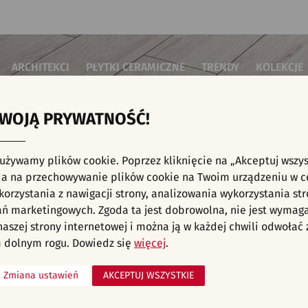
ARCHITEKCI
PŁYTKI CERAMICZNE
TRENDY
KOLEKCJE
TWOJĄ PRYWATNOŚĆ!
i do salonu
Płytki podłogowe
Płytki 3D/Struktury
Płytki mozai
Płytki betonowe
Płytki patch
i do sypialni
Płytki ścienne
 używamy plików cookie. Poprzez kliknięcie na „Akceptuj wszys
Płytki cegiełki
Płytki rekty
i kuchenne
E, KAFELKI - TARAS I OGRÓD, WZORY I MOT
a na przechowywanie plików cookie na Twoim urządzeniu w c
Płytki drewnopodobne
Płytki we wz
i łazienkowe
orzystania z nawigacji strony, analizowania wykorzystania str
Płytki heksagonalne
i na schody
Płytki jodełka
liśmy aranżacji spełniających wybrane filtry. Przejdź do pełnej
oferty p
ań marketingowych. Zgoda ta jest dobrowolna, nie jest wymag
Płytki kamienne
i na taras
 naszej strony internetowej i można ją w każdej chwili odwoła
Płytki kolorowe
za komercyjne
 dolnym rogu. Dowiedz się
więcej
.
Płytki marmurowe
Zmiana ustawień
AKCEPTUJ WSZYSTKIE