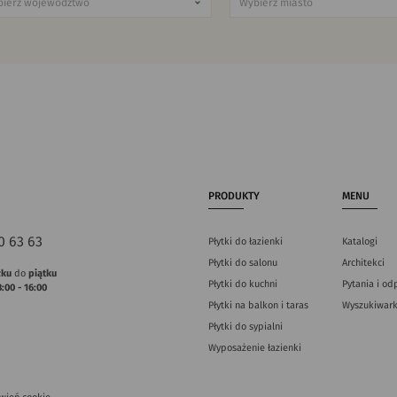
PRODUKTY
MENU
0 63 63
Płytki do łazienki
Katalogi
Płytki do salonu
Architekci
łku
do
piątku
Płytki do kuchni
Pytania i od
8:00 - 16:00
Płytki na balkon i taras
Wyszukiwark
Płytki do sypialni
Wyposażenie łazienki