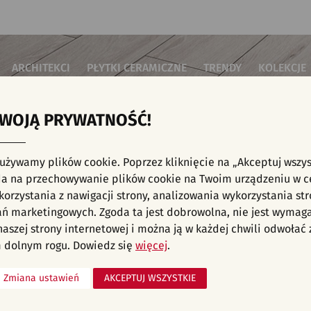
ARCHITEKCI
PŁYTKI CERAMICZNE
TRENDY
KOLEKCJE
TWOJĄ PRYWATNOŚĆ!
i do salonu
Płytki podłogowe
Płytki 3D/Struktury
Płytki mozai
Płytki betonowe
Płytki patch
i do sypialni
Płytki ścienne
 używamy plików cookie. Poprzez kliknięcie na „Akceptuj wszys
Płytki cegiełki
Płytki rekty
i kuchenne
NE, KAFELKI - TARAS I OGRÓD, WZORY I M
a na przechowywanie plików cookie na Twoim urządzeniu w c
Płytki drewnopodobne
Płytki we wz
i łazienkowe
orzystania z nawigacji strony, analizowania wykorzystania str
Płytki heksagonalne
i na schody
Płytki jodełka
liśmy aranżacji spełniających wybrane filtry. Przejdź do pełnej
oferty p
ań marketingowych. Zgoda ta jest dobrowolna, nie jest wymag
Płytki kamienne
i na taras
 naszej strony internetowej i można ją w każdej chwili odwoła
Płytki kolorowe
za komercyjne
 dolnym rogu. Dowiedz się
więcej
.
Płytki marmurowe
Zmiana ustawień
AKCEPTUJ WSZYSTKIE