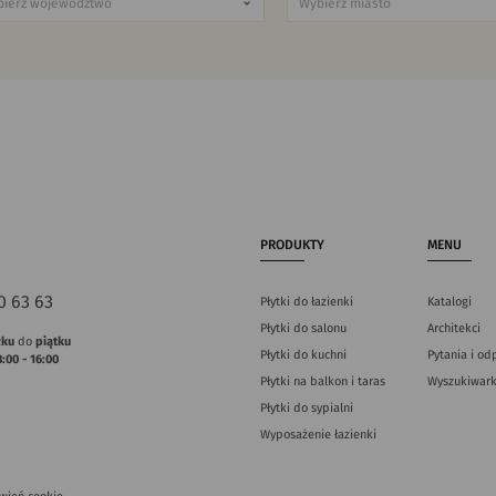
PRODUKTY
MENU
0 63 63
Płytki do łazienki
Katalogi
Płytki do salonu
Architekci
łku
do
piątku
Płytki do kuchni
Pytania i od
8:00 - 16:00
Płytki na balkon i taras
Wyszukiwark
Płytki do sypialni
Wyposażenie łazienki