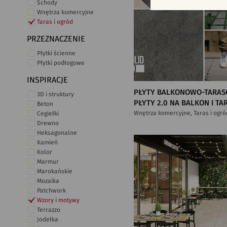
Schody
Wnętrza komercyjne
Taras i ogród
PRZEZNACZENIE
Płytki ścienne
Płytki podłogowe
INSPIRACJE
PŁYTY BALKONOWO-TARAS
3D i struktury
PŁYTY 2.0 NA BALKON I TA
Beton
Wnętrza komercyjne, Taras i ogró
Cegiełki
Drewno
Heksagonalne
Kamień
Kolor
Marmur
Marokańskie
Mozaika
Patchwork
Wzory i motywy
Terrazzo
Jodełka